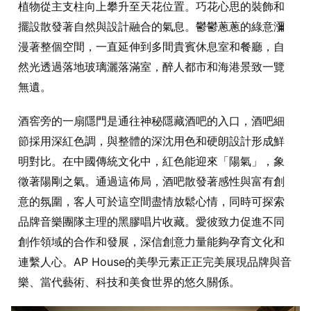
植物從主支柱向上攀升至天花位置。巧花心思的裝飾和
擺設散發著自然與設計融合的氣息。鬱鬱蔥蔥的綠意瀰
漫著整個空間，一直延伸到多間貴賓休息室和餐廳，自
然光透過落地玻璃灑落滿室，醉人都市和海港景致一覽
無遺。
酒窖旁的一扇隱門是通往神秘隱藏酒吧的入口，酒吧細
節採用深紅色調，與整體的深沈用色和硬朗設計形成鮮
明對比。在中國傳統文化中，紅色能迎來「陽氣」，象
徵著陽剛之氣。通過這佈局，酒吧散發著感性與富有創
意的氛圍，客人可於這空間盡情放鬆心情，同時可探索
品牌音樂團隊主理的黑膠唱片收藏。愛彼致力促進不同
創作領域的合作和發展，深信創意力量能夠孕育文化和
連繫人心。AP House的美學元素正正完美展現品牌與音
樂、當代藝術、科技和美食世界的悠久關係。