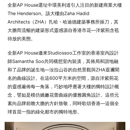
全新AP House選址中環美利道引人注目的新建商業大樓
The Henderson。該大樓由Zaha Hadid
Architects（ZHA）扎哈・哈迪德建築事務所操刀，其
大膽而流暢的建築形式靈感源自香港市花—洋紫荊含苞
待放的美態。
全新AP House邀來Studiossoo工作室的香港室內設計
師Samantha Soo共同構想室內裝潢，其佈局和諧地融
和了品牌的誕生地—汝拉山谷的自然景觀與ZHA遐邇聞
名的曲線設計。在這600平方米的空間，源自洋紫荊花
的靈感遍佈每一角落，巧妙地呼應著大樓的獨特設計概
念，譬如是模仿嬌嫩花蕾曲線的優雅圓角設計。這些元
素向品牌前瞻大膽的方針致敬，同時歌頌香港—這個全
球首屈一指的綠化都市的獨特地形。