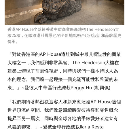
香港AP House坐落於香港中環商業區新地標The Henderson大
樓25樓，俯瞰維港壯麗景色的全新地點融合現代設計和品牌歷史
傳承。
「對於香港區的AP House遷址到城中最具標誌性的商業
大樓之一，我們感到非常興奮。The Henderson大樓在
建築上體現了前瞻性視野，同時與我們一樣本持以人為
本的理念。我們將一起迎接一個充滿可能性和希望的未
來。」~愛彼大中華區行政總裁Peggy Hu (胡興佩)
「我們期待著熱烈歡迎客人和新來賓蒞臨AP House這個
世界頂流的空間。我們致意繼續將愛彼待客和零售概念
提昇至另一層次，同時與全球各地的手錶愛好者建立有
意義的聯繫。」~愛彼全球行政總裁Ilaria Resta