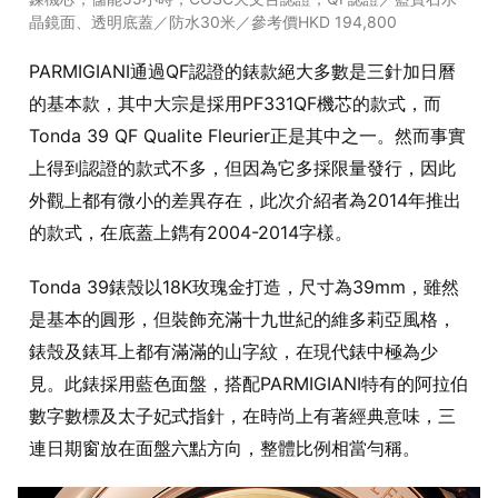
晶鏡面、透明底蓋／防水30米／參考價HKD 194,800
PARMIGIANI通過QF認證的錶款絕大多數是三針加日曆
的基本款，其中大宗是採用PF331QF機芯的款式，而
Tonda 39 QF Qualite Fleurier正是其中之一。然而事實
上得到認證的款式不多，但因為它多採限量發行，因此
外觀上都有微小的差異存在，此次介紹者為2014年推出
的款式，在底蓋上鐫有2004-2014字樣。
Tonda 39錶殼以18K玫瑰金打造，尺寸為39mm，雖然
是基本的圓形，但裝飾充滿十九世紀的維多莉亞風格，
錶殼及錶耳上都有滿滿的山字紋，在現代錶中極為少
見。此錶採用藍色面盤，搭配PARMIGIANI特有的阿拉伯
數字數標及太子妃式指針，在時尚上有著經典意味，三
連日期窗放在面盤六點方向，整體比例相當勻稱。