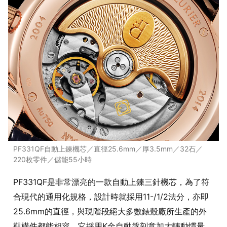
PF331QF自動上鍊機芯／直徑25.6mm／厚3.5mm／32石／
220枚零件／儲能55小時
PF331QF是非常漂亮的一款自動上鍊三針機芯，為了符
合現代的通用化規格，設計時就採用11-/1/2法分，亦即
25.6mm的直徑，與現階段絕大多數錶殼廠所生產的外
觀構件都能相容。它採用K金自動盤刻意加大轉動慣量，