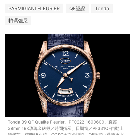
PARMIGIANI FLEURIER
QF認證
Tonda
帕瑪強尼
Tonda 39 QF Qualite Fleurier。PFC222-1690600／直徑
39mm 18K玫瑰金錶殼／時間指示、日期窗／PF331QF自動上
鍊機芯，儲能55小時，COSC天文台認證，QF認證／藍寶石水