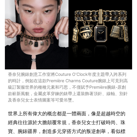
香奈兒腕錶創意工作室將Couture O’Clock年度主題帶入跨系列
的時計，例如在這款Première Charms Couture腕錶上可見到高
級訂製服世界的種種元素和巧思，不僅賦予Première腕錶-原創
款嶄新風貌，金屬皮革穿鍊的錶帶上還裝飾著頂針、線軸、別針
及香奈兒女士表情圖案等可愛吊墜。
世界上所有偉大的概念都是一體兩面，像是超越時空的
經典往往源於大膽顛覆常規，香奈兒女士打破時尚、珠
寶、腕錶疆界，創造多元穿搭方式的叛逆創舉，看似標