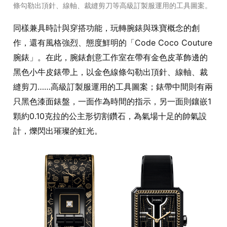
條勾勒出頂針、線軸、裁縫剪刀等高級訂製服運用的工具圖案。
同樣兼具時計與穿搭功能，玩轉腕錶與珠寶概念的創
作，還有風格強烈、態度鮮明的「Code Coco Couture
腕錶」。在此，腕錶創意工作室在帶有金色皮革飾邊的
黑色小牛皮錶帶上，以金色線條勾勒出頂針、線軸、裁
縫剪刀……高級訂製服運用的工具圖案；錶帶中間則有兩
只黑色漆面錶盤，一面作為時間的指示，另一面則鑲嵌1
顆約0.10克拉的公主形切割鑽石，為氣場十足的帥氣設
計，爍閃出璀璨的虹光。