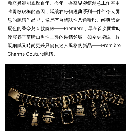
新立異卻能風靡百年。今年，香奈兒腕錶創意工作室更
將勇敢破框的基因，延續在每個經典系列一件件令人屏
息的腕錶作品裡，像是有著標誌性八角輪廓、經典黑金
配色的香奈兒首款腕錶——Première，早在首次面世時
便震撼了當時由男性主導的製錶領域，如今更增添一枚
既細膩又時尚更兼具俏皮迷人風格的新品——Première
Charms Couture腕錶。