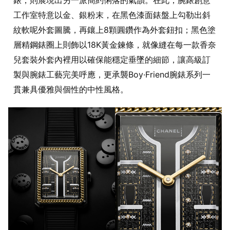
工作室特意以金、銀粉末，在黑色漆面錶盤上勾勒出斜
紋軟呢外套圖騰，再鑲上8顆圓鑽作為外套鈕扣；黑色塗
層精鋼錶圈上則飾以18K黃金鍊條，就像縫在每一款香奈
兒套裝外套內裡用以確保能穩定垂墜的細節，讓高級訂
製與腕錶工藝完美呼應，更承襲Boy·Friend腕錶系列一
貫兼具優雅與個性的中性風格。