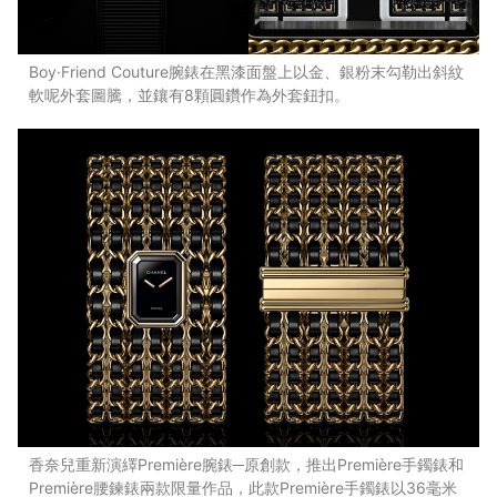
Boy·Friend Couture腕錶在黑漆面盤上以金、銀粉末勾勒出斜紋
軟呢外套圖騰，並鑲有8顆圓鑽作為外套鈕扣。
香奈兒重新演繹Première腕錶─原創款，推出Première手鐲錶和
Première腰鍊錶兩款限量作品，此款Première手鐲錶以36毫米