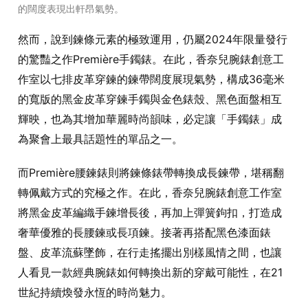
的闊度表現出軒昂氣勢。
然而，說到鍊條元素的極致運用，仍屬2024年限量發行
的驚豔之作Première手鐲錶。在此，香奈兒腕錶創意工
作室以七排皮革穿鍊的鍊帶闊度展現氣勢，構成36毫米
的寬版的黑金皮革穿鍊手鐲與金色錶殼、黑色面盤相互
輝映，也為其增加華麗時尚韻味，必定讓「手鐲錶」成
為聚會上最具話題性的單品之一。
而Première腰鍊錶則將鍊條錶帶轉換成長鍊帶，堪稱翻
轉佩戴方式的究極之作。在此，香奈兒腕錶創意工作室
將黑金皮革編織手鍊增長後，再加上彈簧鉤扣，打造成
奢華優雅的長腰鍊或長項鍊。接著再搭配黑色漆面錶
盤、皮革流蘇墜飾，在行走搖擺出別樣風情之間，也讓
人看見一款經典腕錶如何轉換出新的穿戴可能性，在21
世紀持續煥發永恆的時尚魅力。