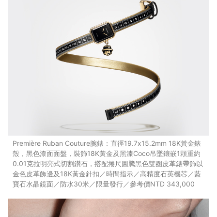
Première Ruban Couture腕錶：直徑19.7x15.2mm 18K黃金錶
殼，黑色漆面面盤，裝飾18K黃金及黑漆Coco吊墜鑲嵌1顆重約
0.01克拉明亮式切割鑽石，搭配捲尺圖騰黑色雙圈皮革錶帶飾以
金色皮革飾邊及18K黃金針扣／時間指示／高精度石英機芯／藍
寶石水晶鏡面／防水30米／限量發行／參考價NTD 343,000