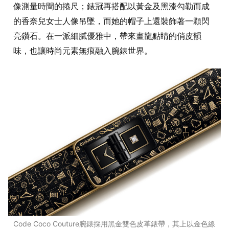
像測量時間的捲尺；錶冠再搭配以黃金及黑漆勾勒而成
的香奈兒女士人像吊墜，而她的帽子上還裝飾著一顆閃
亮鑽石。在一派細膩優雅中，帶來畫龍點睛的俏皮韻
味，也讓時尚元素無痕融入腕錶世界。
Code Coco Couture腕錶採用黑金雙色皮革錶帶，其上以金色線