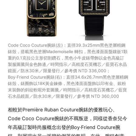
Code Coco Couture腕錶(左)：直徑39.3x25mm黑色塗層精鋼
錶殼，搭載黑色塗層Mademoiselle 轉扣，黑色漆面面盤鑲嵌1顆
重約0.1克拉公主形切割鑽石，黑色小牛皮錶帶飾以金色高級訂
製服圖騰與金色飾邊／時間指示／高精度石英機芯／藍寶石水晶
鏡面／防水30米／限量發行／參考價 NTD 336,000；
Boy·Friend Couture腕錶(右)：直徑34.6x26.7mm黑色塗層精鋼
錶殼，錶圈飾以18K黃金鍊條，黑色漆面面盤飾以印有金、銀粉
末裝飾的斜紋軟呢外套圖騰／時間指示／高精度石英機芯／藍寶
石水晶鏡面／防水30米／限量發行／參考價 NTD 360,000
相較於Première Ruban Couture腕錶的優雅玩心、
Code Coco Couture腕錶的不羈叛逆，同樣從香奈兒今
年高級訂製時尚服概念出發的Boy·Friend Couture腕
錶，則展現出另一派簡約俐落的氣韻。在此，腕錶創意