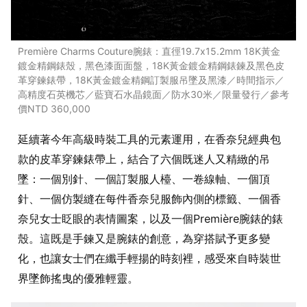
Première Charms Couture腕錶：直徑19.7x15.2mm 18K黃金
鍍金精鋼錶殼，黑色漆面面盤，18K黃金鍍金精鋼錶鍊及黑色皮
革穿鍊錶帶，18K黃金鍍金精鋼訂製服吊墜及黑漆／時間指示／
高精度石英機芯／藍寶石水晶鏡面／防水30米／限量發行／參考
價NTD 360,000
延續著今年高級時裝工具的元素運用，在香奈兒經典包
款的皮革穿鍊錶帶上，結合了六個既迷人又精緻的吊
墜：一個別針、一個訂製服人檯、一卷線軸、一個頂
針、一個仿製縫在每件香奈兒服飾內側的標籤、一個香
奈兒女士眨眼的表情圖案，以及一個Première腕錶的錶
殼。這既是手鍊又是腕錶的創意，為穿搭賦予更多變
化，也讓女士們在纖手輕揚的時刻裡，感受來自時裝世
界墜飾搖曳的優雅輕靈。