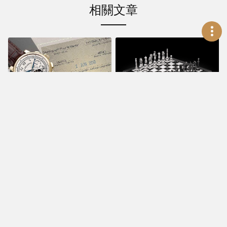
相關文章
新聞活動
賞錶指南
香奈兒2026
99%賣光光好搶
Watches &
手！ 富藝斯〈名錶
Wonders重磅話題
薈萃─香港X〉
《CHANEL COCO
Aug 31, 2020
GAME》用皇后棋子
隱藏時間
Apr 15, 2026