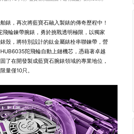
T宇舶錶，再次將藍寶石融入製錶的傳奇歷程中！
紫色藍寶石陀飛輪鍊帶腕錶，勇於挑戰透明極限，以獨家
體錶殼，將特別設計的鈦金屬錶栓串聯鍊帶，營
UB6035陀飛輪自動上鏈機芯，憑藉著卓越
鞏固了在開發製成藍寶石腕錶領域的專業地位，
限量僅10只。