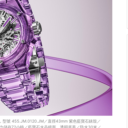
錶，型號 455.JM.0120.JM／直徑43mm 紫色藍寶石錶殼／
動力儲存72小時／藍寶石水晶鏡面，透明底蓋／防水30米／