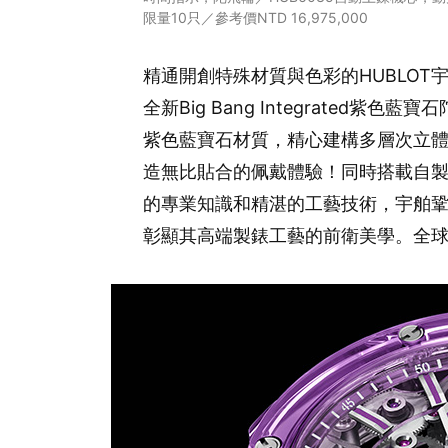
限量10只／參考價NTD 16,975,000
精通開創特殊材質與色彩的HUBLO
全新Big Bang Integrated
紫色藍寶石材質，精心建構多層次立
造無比貼合的佩戴體驗！同時搭載自製H
的專業知識和精湛的工藝技術，宇舶
彰顯其高端製錶工藝的前衛美學。全球