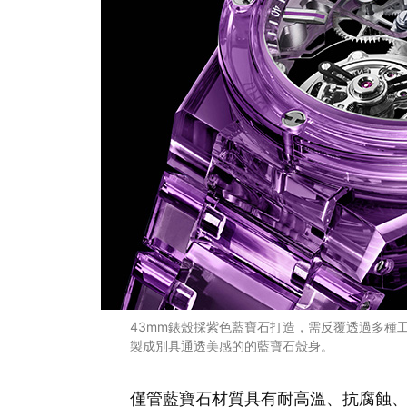
43mm錶殼採紫色藍寶石打造，需反覆透過多種
製成別具通透美感的的藍寶石殼身。
僅管藍寶石材質具有耐高溫、抗腐蝕、