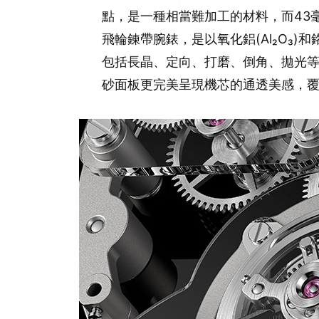
點，是一種相當難加工的材料，而43毫米錶徑
飛輪鍊帶腕錶，是以氧化鋁(Al₂O₃
包括長晶、定向、打磨、倒角、拋光
砂面板更完美呈現機芯的通透美感，