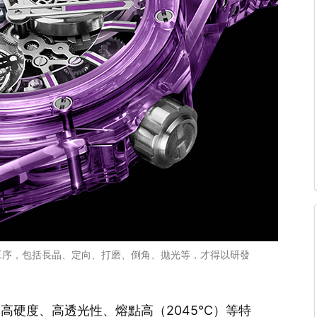
工序，包括長晶、定向、打磨、倒角、拋光等，才得以研發
高硬度、高透光性、熔點高（2045℃）等特