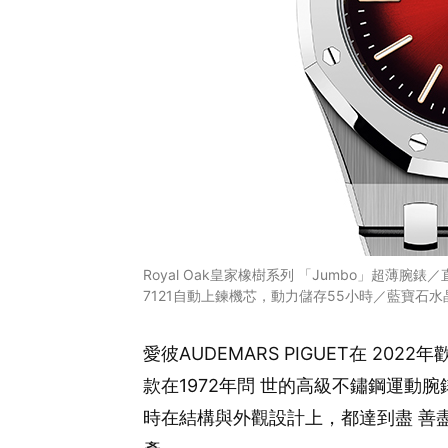
Royal Oak皇家橡樹系列 「Jumbo」超薄
7121自動上鍊機芯，動力儲存55小時／藍寶石水晶
愛彼AUDEMARS PIGUET在 2022
款在1972年問 世的高級不鏽鋼運動
時在結構與外觀設計上，都達到盡 善