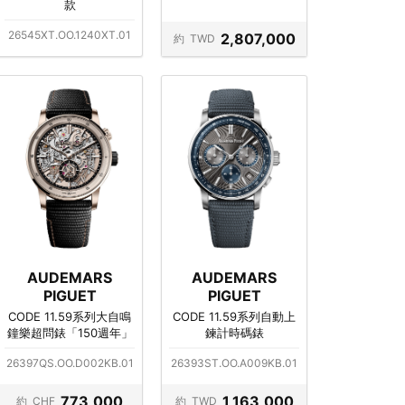
款
26545XT.OO.1240XT.01
2,807,000
約
TWD
AUDEMARS
AUDEMARS
PIGUET
PIGUET
CODE 11.59系列大自鳴
CODE 11.59系列自動上
鐘樂超問錶「150週年」
鍊計時碼錶
26397QS.OO.D002KB.01
26393ST.OO.A009KB.01
773,000
1,163,000
約
CHF
約
TWD