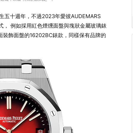
誕生五十週年，不過2023年愛彼AUDEMARS
款式， 例如採用紅色煙燻面盤與塊狀金屬玻璃錶
粒面裝飾面盤的16202BC錶款，同樣保有品牌的