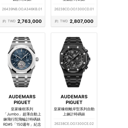
26439NB.OO.A346KB.01
26238CD.OO.1300CD.01
2,763,000
2,807,000
約
TWD
約
TWD
AUDEMARS
AUDEMARS
PIGUET
PIGUET
皇家橡樹系列
皇家橡樹離岸型系列自動
「Jumbo」超薄自動上
上鍊計時碼錶
鍊飛行陀飛輪計時碼錶
26238CE.OO.1300CE.02
RD#5「150週年」紀念