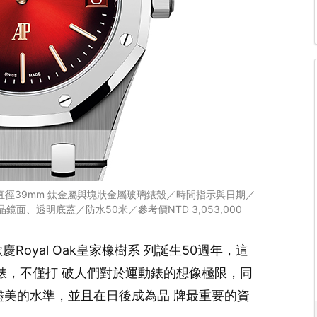
腕錶／直徑39mm 鈦金屬與塊狀金屬玻璃錶殼／時間指示與日期／
鏡面、透明底蓋／防水50米／參考價NTD 3,053,000
年歡慶Royal Oak皇家橡樹系 列誕生50週年，這
腕錶，不僅打 破人們對於運動錶的想像極限，同
盡美的水準，並且在日後成為品 牌最重要的資