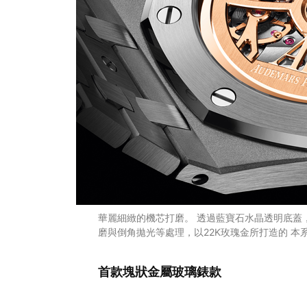
華麗細緻的機芯打磨。 透過藍寶石水晶透明底蓋，
磨與倒角拋光等處理，以22K玫瑰金所打造的 
首款塊狀金屬玻璃錶款