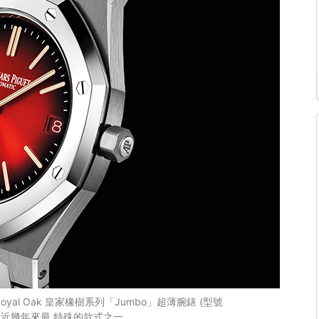
al Oak 皇家橡樹系列「Jumbo」超薄腕錶 (型號
系列近幾年來最 特殊的款式之一。