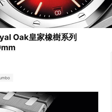
al Oak皇家橡樹系列
9mm
umbo