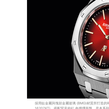
採用鈦金屬與塊狀金屬玻璃 (BMG)材質所打造的Roy
16202XT)，搭配罕見的紅 色煙燻面盤，是本