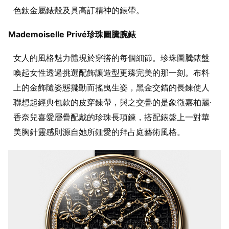
色鈦金屬錶殼及具高訂精神的錶帶。
Mademoiselle Privé珍珠圖騰腕錶
女人的風格魅力體現於穿搭的每個細節。珍珠圖騰錶盤
喚起女性透過挑選配飾讓造型更臻完美的那一刻。布料
上的金飾隨姿態擺動而搖曳生姿，黑金交錯的長鍊使人
聯想起經典包款的皮穿鍊帶，與之交疊的是象徵嘉柏麗·
香奈兒喜愛層疊配戴的珍珠長項鍊，搭配錶盤上一對華
美胸針靈感則源自她所鍾愛的拜占庭藝術風格。