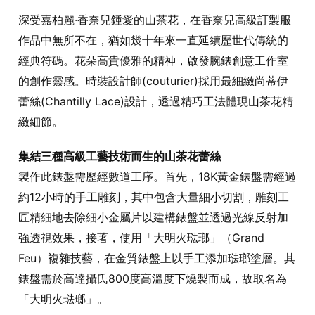
深受嘉柏麗·香奈兒鍾愛的山茶花，在香奈兒高級訂製服
作品中無所不在，猶如幾十年來一直延續歷世代傳統的
經典符碼。花朵高貴優雅的精神，啟發腕錶創意工作室
的創作靈感。時裝設計師(couturier)採用最細緻尚蒂伊
蕾絲(Chantilly Lace)設計，透過精巧工法體現山茶花精
緻細節。
集結三種高級工藝技術而生的山茶花蕾絲
製作此錶盤需歷經數道工序。首先，18K黃金錶盤需經過
約12小時的手工雕刻，其中包含大量細小切割，雕刻工
匠精細地去除細小金屬片以建構錶盤並透過光線反射加
強透視效果，接著，使用「大明火琺瑯」（Grand
Feu）複雜技藝，在金質錶盤上以手工添加琺瑯塗層。其
錶盤需於高達攝氏800度高溫度下燒製而成，故取名為
「大明火琺瑯」。