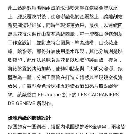
此工藝將數種礦物組成的琺瑯粉末灑在錶盤金屬底座
上，經反覆燒製後，使琺瑯融化於金屬盤上，讓雕刻紋
路更顯清晰細膩，同時呈現深邃效果。最後，以連續四
層貼花技法製作山茶花蕾絲圖騰，每一層都由腕錶創意
工作室設計，並對應特定圖騰：蜂窩結構、山茶花邊
緣、陰影等。部份分層使用墨水印製，其他分層則是琺
瑯轉印，此作法意味著貼花是以琺瑯印製而成。接著，
將錶盤置於烤箱加熱，使轉印貼花與「大明火琺瑯」錶
盤融為一體，分層工藝旨在打造立體感與呈現鏤空視覺
效果，而微型金色珍珠和五顆鑽石猶如亮片般點綴蕾
絲。該錶盤由 FP Journe 旗下的 LES CADRANIERS
DE GENEVE 所製作。
優雅精緻的飾邊設計
錶圈飾有一圈鑽石，搭配內環圈綴飾著K金珠串，兩者皆