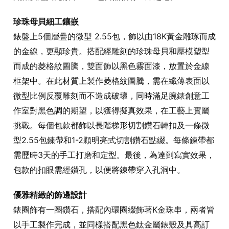
珍珠母貝細工鑲嵌
錶盤上5個層疊的微型 2.55包，飾以由18K黃金雕琢而成
的金線，更顯珍貴。搭配經雕刻的珍珠母貝和壓模塑型
而成的菱格紋圖騰，雙面飾以黑色霧面漆，放置於金線
框架中。在此材質上製作菱格紋圖騰，需在纖薄表面以
微型比例反覆雕刻而不造成破壞，同時滿足腕錶創意工
作室對黑色調的期望，以獲得擬真效果，在工藝上實屬
挑戰。每個包款都飾以長階梯形切割鑽石轉扣及一條微
型2.55包鍊帶和1-2顆明亮式切割鑽石點綴。每條鍊帶都
需歷時3天的手工打磨和定型。最後，為達到寫實效果，
包款的扣眼需經鑽孔，以便將鍊帶穿入孔洞中。
優雅精緻的飾邊設計
錶圈飾有一圈鑽石，搭配內環圈綴飾著K金珠串，兩者皆
以手工製作完成，並同樣搭配黑色鈦金屬錶殼及具高訂