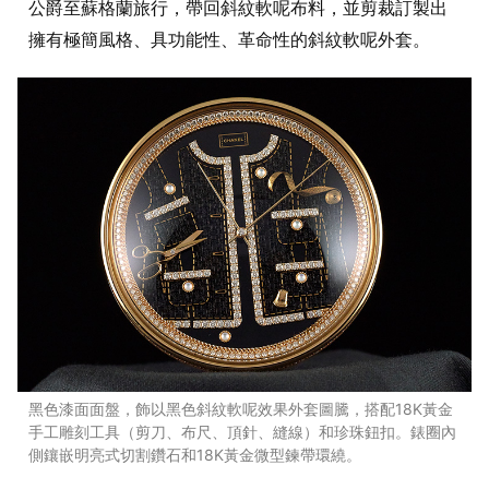
公爵至蘇格蘭旅行，帶回斜紋軟呢布料，並剪裁訂製出
擁有極簡風格、具功能性、革命性的斜紋軟呢外套。
黑色漆面面盤，飾以黑色斜紋軟呢效果外套圖騰，搭配18K黃金
手工雕刻工具（剪刀、布尺、頂針、縫線）和珍珠鈕扣。錶圈內
側鑲嵌明亮式切割鑽石和18K黃金微型鍊帶環繞。