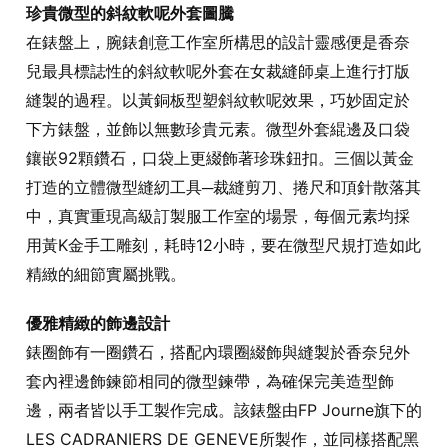
珍貴微型的斜紋軟呢外套圖騰
在錶盤上，腕錶創意工作室所構思的設計靈感便是香奈
兒最具標誌性的斜紋軟呢外套在女裁縫師桌上進行打版
縫製的過程。以黃銅板型塑斜紋軟呢效果，巧妙固定於
下方錶盤，並飾以無數珍貴元素。微型外套緄邊及口袋
鑲嵌92顆鑽石，口袋上更綴飾著珍珠鈕扣。三個以黃金
打造的立體微型縫紉工具─裁縫剪刀、捲尺和頂針散落其
中，真實重現高級訂製服工作室的場景，每個元素均採
用黃K金手工雕刻，耗時12小時，要在微型尺規打造如此
精緻的細節實屬挑戰。
優雅精緻的飾邊設計
錶圈飾有一圈鑽石，搭配內環圈綴飾與縫製於香奈兒外
套內裡邊飾鍊節相同的微型鍊帶，為確保完美造型飾
邊，兩者皆以手工製作完成。該錶盤由FP Journe旗下的
LES CADRANIERS DE GENEVE所製作，並同樣搭配黑