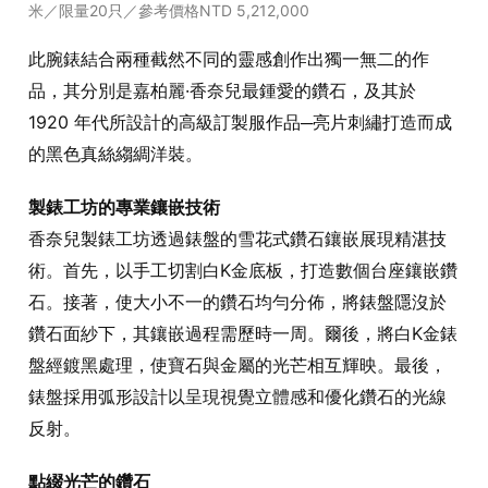
米／限量20只／參考價格NTD 5,212,000
此腕錶結合兩種截然不同的靈感創作出獨一無二的作
品，其分別是嘉柏麗·香奈兒最鍾愛的鑽石，及其於
1920 年代所設計的高級訂製服作品─亮片刺繡打造而成
的黑色真絲縐綢洋裝。
製錶工坊的專業鑲嵌技術
香奈兒製錶工坊透過錶盤的雪花式鑽石鑲嵌展現精湛技
術。首先，以手工切割白K金底板，打造數個台座鑲嵌鑽
石。接著，使大小不一的鑽石均勻分佈，將錶盤隱沒於
鑽石面紗下，其鑲嵌過程需歷時一周。爾後，將白K金錶
盤經鍍黑處理，使寶石與金屬的光芒相互輝映。最後，
錶盤採用弧形設計以呈現視覺立體感和優化鑽石的光線
反射。
點綴光芒的鑽石