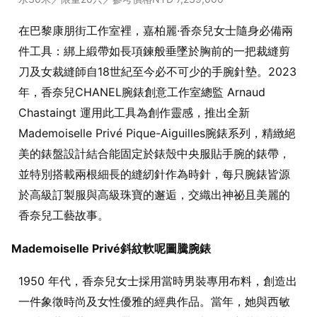
在巴黎康朋街工作室裡，嘉柏麗·香奈兒女士隨身必備兩
件工具：綁上緞帶如長項鍊般垂墜於胸前的一把裁縫剪
刀及女裁縫師自18世紀至今必不可少的手腕針墊。2023
年，香奈兒CHANEL腕錶創意工作室總監 Arnaud
Chastaingt 運用此工具為創作靈感，推出全新
Mademoiselle Privé Pique-Aiguilles腕錶系列，精緻絕
美的錶盤設計結合能固定於錶殼中央服貼手腕的錶帶，
並特別搭載兩根細長的縫紉針作為時針，每只腕錶皆源
於高級訂製服與高級珠寶的邂逅，交織出神祕且美麗的
香奈兒工藝故事。
Mademoiselle Privé斜紋軟呢圖騰腕錶
1950 年代，香奈兒女士採用當時男裝專用布料，創造出
一件象徵時尚及女性優雅的經典作品。當年，她與西敏