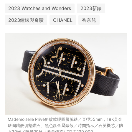
2023 Watches and Wonders
2023新錶
2023鐘錶與奇蹟
CHANEL
香奈兒
Mademoiselle Privé斜紋軟呢圖騰腕錶／直徑55mm，18K黃金
錶圈鑲嵌切割鑽石、黑色鈦金屬錶殼／時間指示／石英機芯／防
水30米／限量20只／參考價格NTD 7,239,000