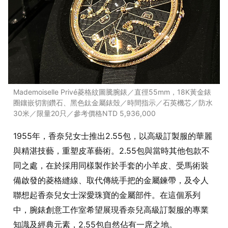
Mademoiselle Privé菱格紋圖騰腕錶／直徑55mm，18K黃金錶
圈鑲嵌切割鑽石、黑色鈦金屬錶殼／時間指示／石英機芯／防水
30米／限量20只／參考價格NTD 5,936,000
1955年，香奈兒女士推出2.55包，以高級訂製服的華麗
與精湛技藝，重塑皮革藝術。2.55包與當時其他包款不
同之處，在於採用同樣製作於手套的小羊皮、受馬術裝
備啟發的菱格縫線、取代傳統手把的金屬鍊帶，及令人
聯想起香奈兒女士深愛珠寶的金屬部件。在這個系列
中，腕錶創意工作室希望展現香奈兒高級訂製服的專業
知識及經典元素，2.55包自然佔有一席之地。