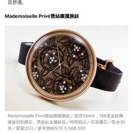
且舒適。
Mademoiselle Privé蕾絲圖騰腕錶
Mademoiselle Privé蕾絲圖騰腕錶／直徑55mm，18K黃金錶圈
鑲嵌切割鑽石、黑色鈦金屬錶殼／時間指示／石英機芯／防水30
米／限量20只／參考價格NTD 5,068,000