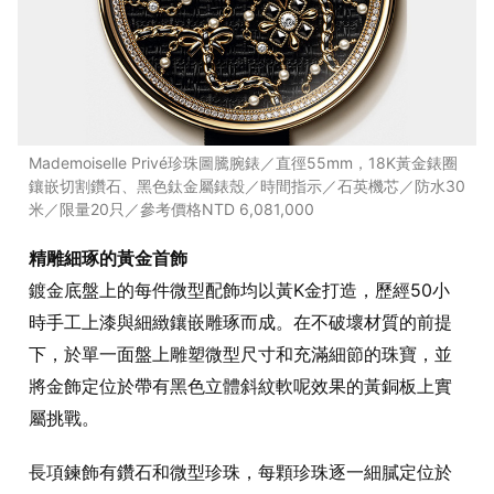
Mademoiselle Privé珍珠圖騰腕錶／直徑55mm，18K黃金錶圈
鑲嵌切割鑽石、黑色鈦金屬錶殼／時間指示／石英機芯／防水30
米／限量20只／參考價格NTD 6,081,000
精雕細琢的黃金首飾
鍍金底盤上的每件微型配飾均以黃K金打造，歷經50小
時手工上漆與細緻鑲嵌雕琢而成。在不破壞材質的前提
下，於單一面盤上雕塑微型尺寸和充滿細節的珠寶，並
將金飾定位於帶有黑色立體斜紋軟呢效果的黃銅板上實
屬挑戰。
長項鍊飾有鑽石和微型珍珠，每顆珍珠逐一細膩定位於