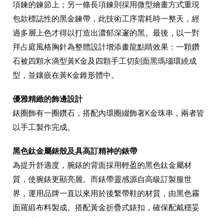
項鍊的鍊節上；另一條長項鍊則採用微型繪畫方式重現
包款標誌性的黑金鍊帶，此技術工序需耗時一整天，經
過多層上色才得以打造出濃郁深邃的黑。最後，以一對
拜占庭風格胸針為整體設計增添畫龍點睛效果：一顆鑽
石被四顆水滴型黃K金及四顆手工切刻面黑瑪瑙環繞成
型，並鑲嵌在黃K金錐形體中。
優雅精緻的飾邊設計
錶圈飾有一圈鑽石，搭配內環圈綴飾著K金珠串，兩者皆
以手工製作完成。
黑色鈦金屬錶殼及具高訂精神的錶帶
為提升舒適度，腕錶的背面採用輕盈的黑色鈦金屬材
質，使腕錶更顯亮麗。而錶帶靈感源自高級訂製服世
界，運用品牌一直以來用於後繫帶鞋的材質，由黑色霧
面羅緞布料製成。搭配黃金折疊式錶扣，確保配戴穩妥