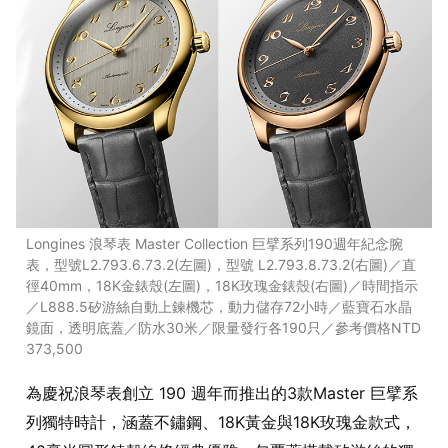
Longines 浪琴表 Master Collection 巨擘系列190週年紀念腕
表，型號L2.793.6.73.2(左圖)，型號 L2.793.8.73.2(右圖)／直
徑40mm，18K金錶殼(左圖)，18K玫瑰金錶殼(右圖)／時間指示
／L888.5矽游絲自動上鍊機芯，動力儲存72小時／藍寶石水晶
鏡面，透明底蓋／防水30米／限量發行各190只／參考價格NTD
373,500
為慶祝浪琴表創立 190 週年而推出的3款Master 巨擘系
列獨特時計，涵蓋不鏽鋼、18K黃金與18K玫瑰金款式，