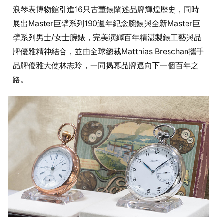
浪琴表博物館引進16只古董錶闡述品牌輝煌歷史，同時
展出Master巨擘系列190週年紀念腕錶與全新Master巨
擘系列男士/女士腕錶，完美演繹百年精湛製錶工藝與品
牌優雅精神結合，並由全球總裁Matthias Breschan攜手
品牌優雅大使林志玲，一同揭幕品牌邁向下一個百年之
路。