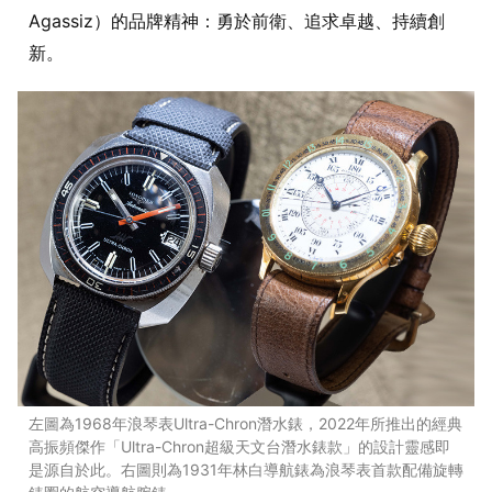
Agassiz）的品牌精神：勇於前衛、追求卓越、持續創
新。
左圖為1968年浪琴表Ultra-Chron潛水錶，2022年所推出的經典
高振頻傑作「Ultra-Chron超級天文台潛水錶款」的設計靈感即
是源自於此。右圖則為1931年林白導航錶為浪琴表首款配備旋轉