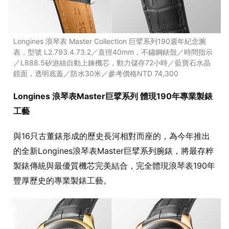
Longines 浪琴表 Master Collection 巨擘系列190週年紀念腕
表，型號 L2.793.4.73.2／直徑40mm，不鏽鋼錶殼／時間指示
／L888.5矽游絲自動上鍊機芯，動力儲存72小時／藍寶石水晶
鏡面，透明底蓋／防水30米／參考價格NTD 74,300
Longines 浪琴表Master巨擘系列 體現190年專業製錶
工藝
與16只古董錶形成的歷史長河相對而座的，為今年推出
的全新Longines浪琴表Master巨擘系列腕錶，將最存粹
製錶傳統與最優質機芯完美結合，完全體現浪琴表190年
豐厚歷史的專業製錶工藝。