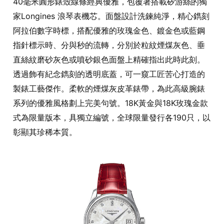
40毫米圓形錶殼線條經典優雅，包覆著搭載矽游絲的獨
家Longines 浪琴表機芯。面盤設計洗鍊純淨，精心鐫刻
阿拉伯數字時標，搭配優雅的玫瑰金色、鍍金色或藍鋼
指針標示時、分與秒的流轉，分別於粒紋煙煤灰色、垂
直絲紋磨砂灰色或噴砂銀色面盤上精確指出此時此刻。
透過飾有紀念鐫刻的透明底蓋，可一窺工匠苦心打造的
製錶工藝傑作。柔軟的煙煤灰皮革錶帶，為此高級腕錶
系列的優雅風格劃上完美句號。18K黃金與18K玫瑰金款
式為限量版本，具獨立編號，全球限量發行各190只，以
彰顯其珍稀本質。