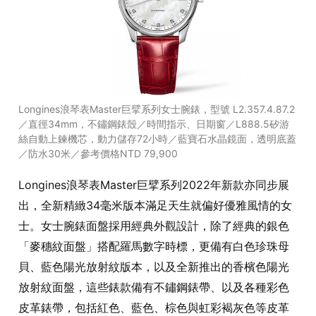
Longines浪琴表Master巨擘系列女士腕錶，型號 L2.357.4.87.2
／直徑34mm，不鏽鋼錶殼／時間指示、日期窗／L888.5矽游
絲自動上鍊機芯，動力儲存72小時／藍寶石水晶鏡面，透明底蓋
／防水30米／參考價格NTD 79,900
Longines浪琴表Master巨擘系列2022年新款亦同步展
出，全新精緻34毫米版本滿足天生就偏好優雅風情的女
士。女士腕錶面盤採用經典外觀設計，除了經典的銀色
「麥穗紋面盤」搭配羅馬數字時標，更備有白色珍珠母
貝、藍色陽光放射紋版本，以及全新推出的香檳色陽光
放射紋面盤，這些錶款備有不鏽鋼錶帶、以及各種彩色
皮革錶帶，包括紅色、藍色、棕色與虹彩褐灰色等皮革