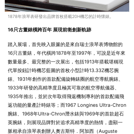
1878年浪琴表研發出品牌首枚搭載20H機芯的計時懷錶。
16只古董錶橫跨百年 展現前衛創新軌跡
踏入展場，首先映入眼簾的是來自瑞士浪琴表博物館的
16只古董錶，年代橫跨1878年至1997年，可說是近年來
數量最多、最完整的一次展出，包括1913年搭載堪稱現
代單按鈕計時機芯藍圖的首枚小型計時13.33Z機芯腕
錶、1931年創作的首款配備旋轉錶圈的航空導航腕錶、
1933年研發的高精準度且極其可靠的航空導航儀器、
1935年推出，並於次年取得飛返機制專利的首款配備飛
返功能的量產計時錶等；而1967 Longines Ultra-Chron
腕錶、1968年Ultra-Chron潛水錶與1969年的首款超石
英腕錶，則展現品牌對於追求高精準度的熱情，盡顯一
脈相承自浪琴表創辦人奧古斯特．阿加西（Auguste