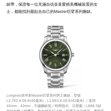
錶帶，保證每一位充滿自信並喜愛精美機械裝置的女
士，都能找到最貼合自己的Master巨擘系列腕錶。
Longines浪琴表Master巨擘系列男士腕錶，型號
L2.793.4.09.6(40毫米)，L2.893.4.09.6(42毫米) ／直徑
40mm，42mm，不鏽鋼錶殼／時間指示、日期窗／L888.5矽
游絲自動上鍊機芯，動力儲存72小時／藍寶石水晶鏡面，透明底