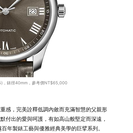
5)，錶徑40mm，參考價NT$65,000
穩重感，完美詮釋低調內斂而充滿智慧的父親形
默默付出的愛與呵護，有如高山般堅定而深遠，
有卓越百年製錶工藝與優雅經典美學的巨擘系列。