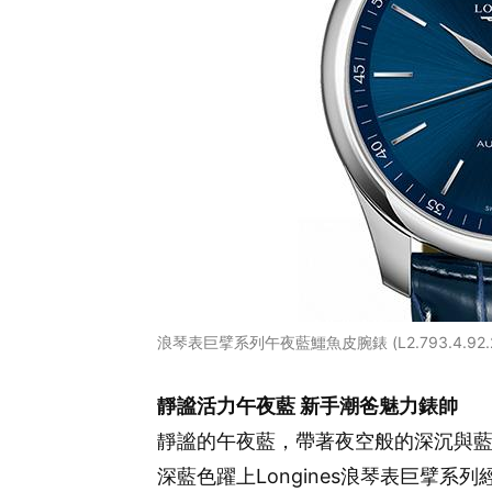
浪琴表巨擘系列午夜藍鱷魚皮腕錶 (L2.793.4.92.
靜謐活力午夜藍 新手潮爸魅力錶帥
靜謐的午夜藍，帶著夜空般的深沉與
深藍色躍上Longines浪琴表巨擘