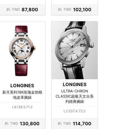
87,800
102,100
約
TWD
約
TWD
LONGINES
LONGINES
ULTRA-CHRON
新月系列18K玫瑰金勃根
CLASSIC超級天文台系
地皮革腕錶
列經典腕錶
L8.126.5.71.2
L2.537.4.72.2
130,800
114,700
約
TWD
約
TWD