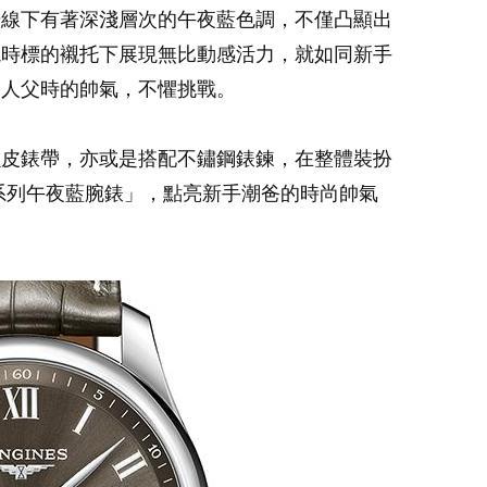
光線下有著深淺層次的午夜藍色調，不僅凸顯出
銠時標的襯托下展現無比動感活力，就如同新手
為人父時的帥氣，不懼挑戰。
魚皮錶帶，亦或是搭配不鏽鋼錶鍊，在整體裝扮
巨擘系列午夜藍腕錶」，點亮新手潮爸的時尚帥氣