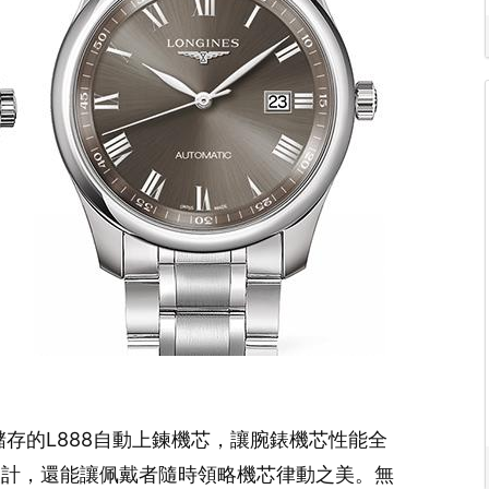
存的L888自動上鍊機芯，讓腕錶機芯性能全
設計，還能讓佩戴者隨時領略機芯律動之美。無