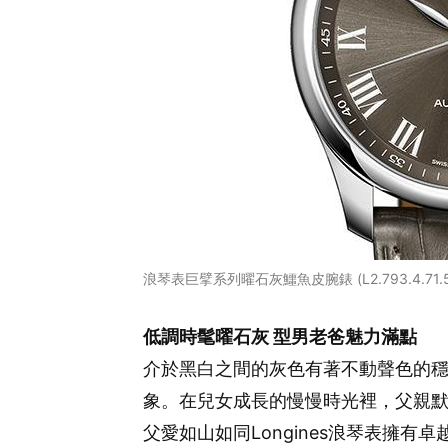
浪琴表巨擘系列曜石灰鱷魚皮腕錶 (L2.793.4.71.
低調時髦曜石灰 型男老爸魅力滿點
介於黑白之間的灰色有著不動聲色的
象。在兒女成長的慢慢時光裡，父親
父愛如山如同Longines浪琴表擁