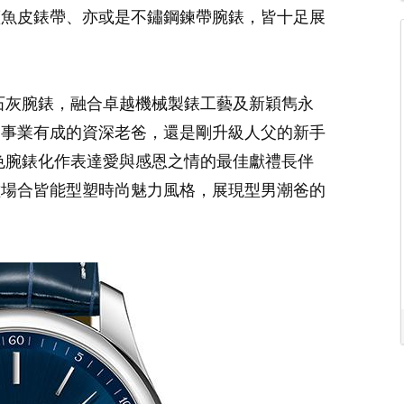
鱷魚皮錶帶、亦或是不鏽鋼鍊帶腕錶，皆十足展
及曜石灰腕錶，融合卓越機械製錶工藝及新穎雋永
、事業有成的資深老爸，還是剛升級人父的新手
列新色腕錶化作表達愛與感恩之情的最佳獻禮長伴
種場合皆能型塑時尚魅力風格，展現型男潮爸的