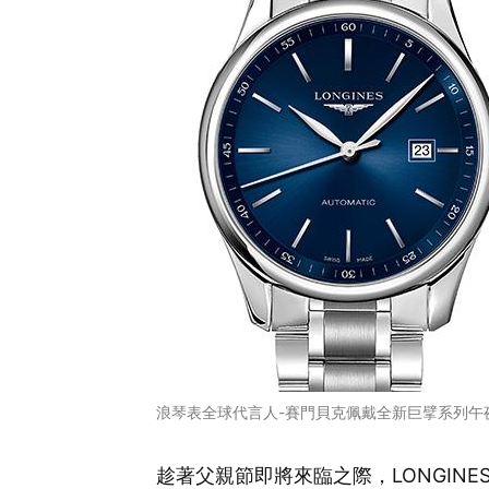
浪琴表全球代言人-賽門貝克佩戴全新巨擘系列午
趁著父親節即將來臨之際，LONGIN