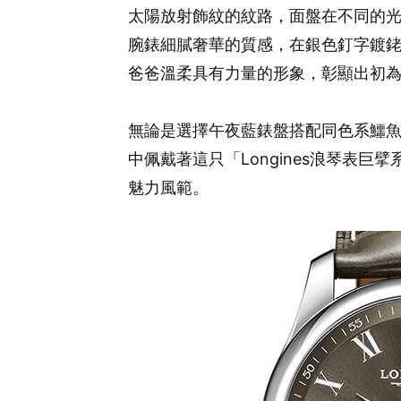
太陽放射飾紋的紋路，面盤在不同的
腕錶細膩奢華的質感，在銀色釘字鍍
爸爸溫柔具有力量的形象，彰顯出初
無論是選擇午夜藍錶盤搭配同色系鱷
中佩戴著這只「Longines浪琴表
魅力風範。