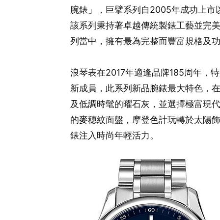
腕錶」，巨擘系列自2005年成功上
該系列秉持著卓越傳統製錶工藝並完
列當中，擁有最為完整而豐富規格及
浪琴表在2017年適逢品牌185周年
新成員，此系列新品腕錶最大特色，
及低調時髦的曜石灰，並選擇極富現
的麥穗紋面盤，摩登色計玩轉於太陽
錶注入時尚年輕活力。