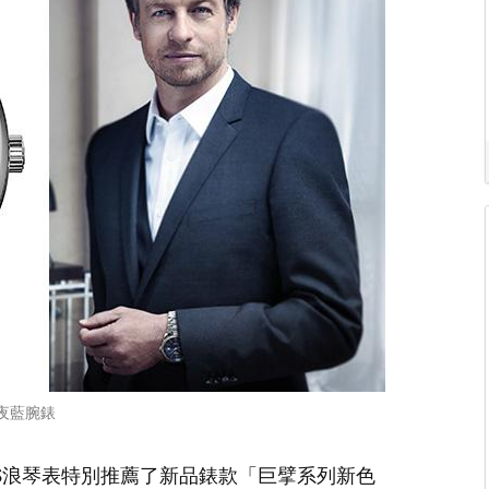
夜藍腕錶
ES浪琴表特別推薦了新品錶款「巨擘系列新色