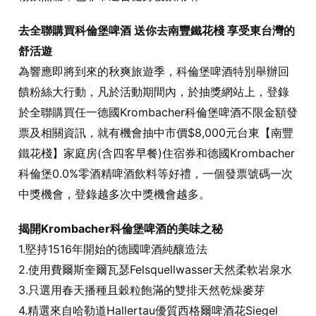
去全聯購買科倫堡啤酒 送你去南豐鐵花棧 享受東台灣的
舒活遊
為響應即將到來的秋爽旅遊季，科倫堡啤酒特別舉辦回
饋粉絲大行動，凡於活動期間內，於抽獎網站上，登錄
於全聯購買任一德國Krombacher科倫堡啤酒不限金額發
票及相關資訊，就有機會抽中市價$8,000元台東【南豐
鐵花棧】家庭房(含四客早餐)住宿券和德國Krombacher
科倫堡0.0%零酒精啤酒飲料等好禮，一個發票號碼一次
中獎機會，登錄越多次中獎機會越多。
揭開Krombacher科倫堡啤酒的美味之秘
1.堅持1516年開始的德國啤酒純釀造法
2.使用費爾斯奎爾瓦瑟Felsquellwasser天然柔軟岩泉水
3.只選用春天播種且穀粒飽滿的雙排天然乾燥麥芽
4.精選來自哈勒道Hallertau優質西格爾啤酒花Siegel