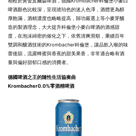
相較於黃金皮爾森啤酒，德國Krombacher科倫堡小麥白
啤酒顏色比較深，呈現琥珀色的迷人色澤，酒體更為醇
厚飽滿，酒精濃度也略略提高，歸功嚴選上等小麥芽釀
造的製酒理念，大大提升科倫堡小麥白啤酒的酒感甜
度，在泡沫綿密的催化之下，依舊清爽滑順，秉續百年
雙調和釀酒技術的Krombacher科倫堡，讓品飲入喉的味
蕾後韻，流露蜂蜜與香蕉的甜美果香，非常適合略有酒
量與偏好甜郁口感的消費者。
德國啤酒之王的隨性生活協奏曲
Krombacher0.0%零酒精啤酒