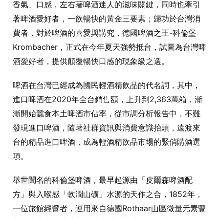
香氣、口感，左右著啤酒迷人的滋味關鍵，同時也牽引
著啤酒愛好者，一飲暢快的黃金三要素；歸功於台灣消
費者，對於啤酒的喜愛與講究，德國啤酒之王-科倫堡
Krombacher，正式在今年夏天強勢抵台，試圖為台灣啤
酒愛好者，提供顛覆暢快口感的現象級之選。
啤酒在台灣已經成為國民輕酒精飲品的代名詞，其中，
進口啤酒在2020年全台銷售額，上升到2,363萬箱，漸
漸開始蠶食本土啤酒市佔率，從市調分析報告中，不難
發現進口啤酒，隨著社群資訊與消費意識抬頭，遠渡來
台的精品進口啤酒，成為輕酒精飲品市場的緊俏購酒選
項。
舉世聞名的科倫堡啤酒，最早起源由「皮爾森啤酒配
方」與入喉感「軟潤山礦」水源的天作之合，1852年，
一位旅館經營者，運用來自德國Rothaar山區微量元素豐