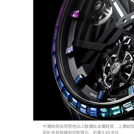
中層錶殼採用黑色DLC鍍層鈦金屬材質，上層錶殼
彩虹色長階梯形切割寶石，約重3.65克拉。