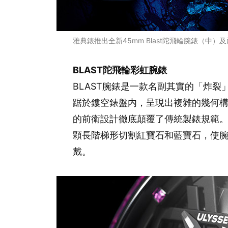
雅典錶推出全新45mm Blast陀飛輪腕錶（中）及兩
BLAST陀飛輪彩虹腕錶
BLAST腕錶是一款名副其實的「炸裂
踞於鏤空錶盤内，呈現出複雜的幾何構
的前衛設計徹底顛覆了傳統製錶規範。全
顆長階梯形切割紅寶石和藍寶石，使
戴。