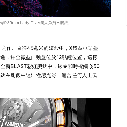
款39mm Lady Diver美人魚潛水腕錶。
」之作。直徑45毫米的錶殼中，X造型框架盤
造，鉑金微型自動盤位於12點鐘位置，這樣
新BLAST彩虹腕錶中，錶圈和時標鑲嵌50
腕錶在剛毅中透出性感光彩，適合任何人士佩