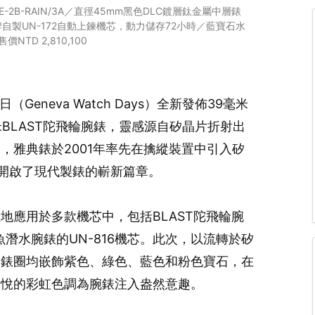
LE-2B-RAIN/3A／直徑45mm黑色DLC鍍層鈦金屬中層錶
製UN-172自動上鍊機芯，動力儲存72小時／藍寶石水
D 2,810,100
（Geneva Watch Days）全新發佈39毫米
毫米BLAST陀飛輪腕錶，靈感源自矽晶片折射出
，雅典錶於2001年率先在擒縱裝置中引入矽
，開啟了現代製錶的嶄新篇章。
地應用於多款機芯中，包括BLAST陀飛輪腕
美人魚潛水腕錶的UN-816機芯。此次，以流轉於矽
的錶圈均嵌飾紫色、綠色、藍色和粉色寶石，在
愉悅的彩虹色調為腕錶注入盎然意趣。