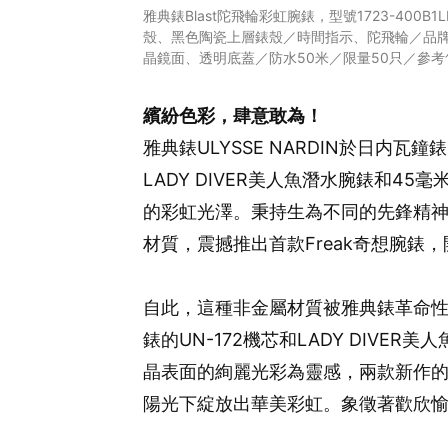
雅典錶Blast陀飛輪彩虹腕錶，型號1723-400B1
殼、黑色陶瓷上層錶殼／時間指示、陀飛輪／品牌自
晶鏡面、透明底蓋／防水50米／限量50只／參考售價NT
繽紛色彩，肆意敢為！
雅典錶ULYSSE NARDIN於日内瓦鐘錶日
LADY DIVER美人魚潛水腕錶和45
的彩虹光澤。秉持生為不同的先鋒精神
材質，震撼推出首款Freak奇想腕錶
自此，這種非金屬材質被雅典錶革命性
錶的UN-172機芯和LADY DIVER
晶表面的絢麗光彩為靈感，兩款新作
陽光下綻放出華美彩虹。象徵著歡欣