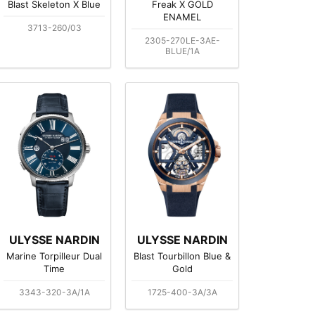
Blast Skeleton X Blue
Freak X GOLD
ENAMEL
3713-260/03
2305-270LE-3AE-
BLUE/1A
ULYSSE NARDIN
ULYSSE NARDIN
Marine Torpilleur Dual
Blast Tourbillon Blue &
Time
Gold
3343-320-3A/1A
1725-400-3A/3A