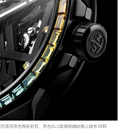
則選用黑色陶瓷材質。黑色DLC鍍層精鋼錶圈上鑲有38顆