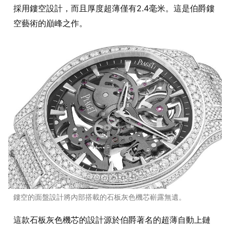
採用鏤空設計，而且厚度超薄僅有2.4毫米。這是伯爵鏤
空藝術的巔峰之作。
鏤空的面盤設計將內部搭載的石板灰色機芯嶄露無遺。
這款石板灰色機芯的設計源於伯爵著名的超薄自動上鏈