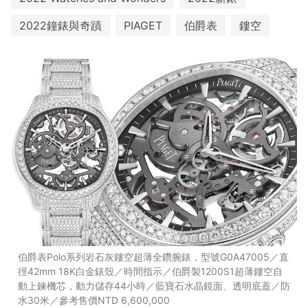
2022鐘錶與奇蹟
PIAGET
伯爵表
鏤空
伯爵表Polo系列岩石灰鏤空超薄全鑽腕錶，型號G0A47005／直
徑42mm 18K白金錶殼／時間指示／伯爵製1200S1超薄鏤空自
動上鍊機芯，動力儲存44小時／藍寶石水晶鏡面、透明底蓋／防
水30米／參考售價NTD 6,600,000