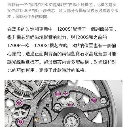
搭載新一代伯爵製1200S1超薄鏤空自動上鍊機芯，此機芯是源
於伯爵1200P自動上鍊機芯，將大部分金屬移除後改裝成鏤空版
本，歷時兩年多的時間。
在眾多的改進和更新中，1200S1配備了一個調節裝置，
提升機芯阻絕磁場影響的能力。與1200S和之前的
1200P一樣，1200S1機芯在晚上8點的位置也有一個偏
心擺陀，透過正面與背面的兩個藍寶石水晶底蓋盡可能
讓光線照進機芯。超薄機芯內含多層結構，對光線和對
比的巧妙運用，定義了此款時計的風格。