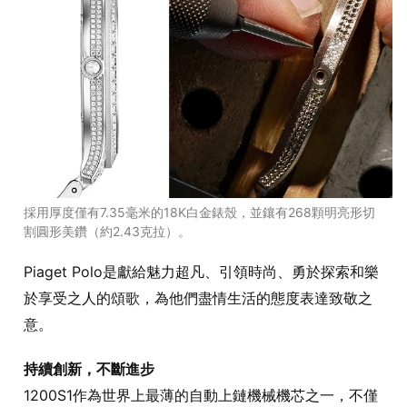
採用厚度僅有7.35毫米的18K白金錶殼，並鑲有268顆明亮形切
割圓形美鑽（約2.43克拉）。
Piaget Polo是獻給魅力超凡、引領時尚、勇於探索和樂
於享受之人的頌歌，為他們盡情生活的態度表達致敬之
意。
持續創新，不斷進步
1200S1作為世界上最薄的自動上鏈機械機芯之一，不僅