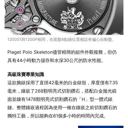
1200S1與1200P相同，在面盤8點鐘位置都設有偏心自動盤。
Piaget Polo Skeleton儘管精簡的組件外觀複雜，但仍
具有44小時動力儲存和水深30公尺的防水性能。
高級珠寶專業知識
這款腕錶採用了直徑42毫米的白金錶殼，厚度僅有7.35
毫米，鑲嵌了268顆明亮式切割鑽石，搭配白金拋光緞
面並鑲有1478顆明亮式切割鑽石的「H」型一體式錶
鏈。整體鑲嵌過程因為使用一種在鑲嵌之前切割鑽石的
獨特工藝，所以能夠在61個多小時的時間內完成。