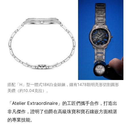
搭配「H」型一體式18K白金錶鍊，鑲有1478顆明亮形切割圓形
美鑽（約10.04克拉）。
「Atelier Extraordinaire」的工匠們攜手合作，打造出
非凡傑作，證明了伯爵在高級珠寶和寶石鑲嵌方面精湛
的專業技能。