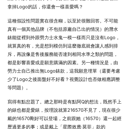
拿掉Logo的話，你還會一樣喜愛嗎？
這種假設性問題實在很含糊，以至於很難回答。不可能
真有一個其他品牌（不包括原廠自己出的情況）的潛水
錶能從裡到外跟勞力士水鬼一模一樣而只是沒有Logo，
就算真的有，光是想到模仿到這麼徹底就會讓人感到排
斥，再說像是售後服務能否達到相同水準之類的問題，
都是影響喜愛或是願意購滿的因素。另一種情況是，由
勞力士自己推出無Logo錶款，這我願意埋單（還要考慮
少了Logo之後面盤好不好看？視覺設計也否做相應調整
等問題）。
寫得有點岔題了。總之那時是有點阿Q的想法，既然手上
的錶也都是愛錶，按理說就算216570不見了，現在很少
戴的16570剛好可以登場，之前跟她（16570）還一起經
歷過更多的事；或是戴上「星際效應∙莫菲」款的