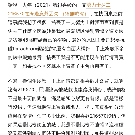
話說，去年（2021）我很喜歡的一支
勞力士探二
216570在海邊意外丟失 （絕無唬濫）
，在找回來之前
這事讓我想了很多，搞丟了一支勞力士對我而言到底是
失去了什麼？因為她是我的最愛所以特別遺憾？這支錶
是我滿45歲時給自己的禮物，選她的原因主要是想要抗
磁Parachrom鈮鋯游絲還有白面大橘針，手上為數不多
的錶中屬她最貴，搞丟了我是不可能用現在的行情再買
一支，如果找不回來基本上這輩子不會再擁有了。
不過，換個角度想，手上的錶都是很喜歡才會買，就算
沒有216570，照理說其他錶款也能讓我開心，或許價格
不是最主要的問題，滿足感和心態更有關係。話是這樣
講沒錯，但這就像愛上富豪或名人一樣，其實很難分清
虛榮在愛情中佔了多少比例。我很喜歡216570沒錯，但
如果這是比較便宜的錶，我是不是比較不遺憾？這種虛
榮又牽涉到錶友們時不時會聊到的問題，如果這些名錶