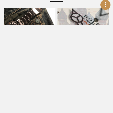
鐘錶部落
賞錶指南
恐怖的手錶外傷醫學
瑞士鐘錶品牌撤離俄
Jun 27, 2016
羅斯後造成什麼影
響？普丁改戴什麼
錶？
Oct 14, 2022
鐘錶部落
鐘錶部落