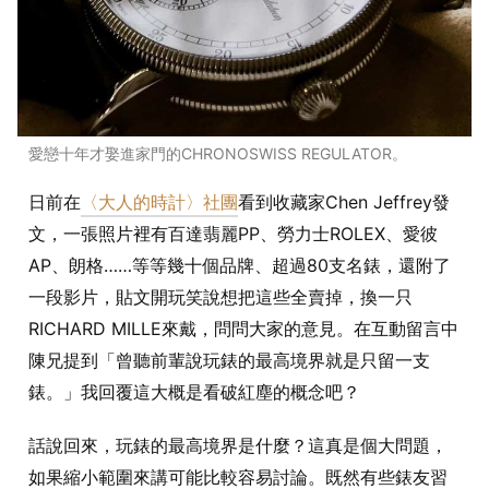
愛戀十年才娶進家門的CHRONOSWISS REGULATOR。
日前在
〈大人的時計〉社團
看到收藏家Chen Jeffrey發
文，一張照片裡有百達翡麗PP、勞力士ROLEX、愛彼
AP、朗格……等等幾十個品牌、超過80支名錶，還附了
一段影片，貼文開玩笑說想把這些全賣掉，換一只
RICHARD MILLE來戴，問問大家的意見。在互動留言中
陳兄提到「曾聽前輩說玩錶的最高境界就是只留一支
錶。」我回覆這大概是看破紅塵的概念吧？
話說回來，玩錶的最高境界是什麼？這真是個大問題，
如果縮小範圍來講可能比較容易討論。既然有些錶友習