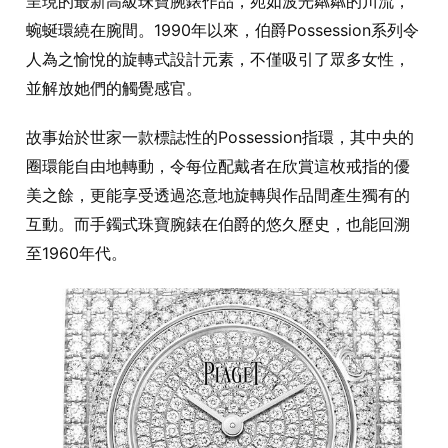
呈現的最新高級珠寶腕錶作品，宛如波光粼粼的川流，
蜿蜒環繞在腕間。1990年以來，伯爵Possession系列令
人為之愉悅的旋轉式設計元素，不僅吸引了眾多女性，
並解放她們的觸覺感官。
故事始於世家一款標誌性的Possession指環，其中央的
圈環能自由地轉動，令每位配戴者在欣賞這枚戒指的優
美之餘，更能享受透過恣意地旋轉與作品間產生獨有的
互動。而手鐲式珠寶腕錶在伯爵的悠久歷史，也能回溯
至1960年代。