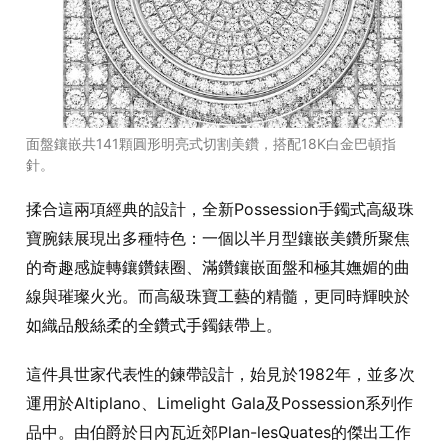
面盤鑲嵌共141顆圓形明亮式切割美鑽，搭配18K白金巴頓指
針。
揉合這兩項經典的設計，全新Possession手鐲式高級珠
寶腕錶展現出多種特色：一個以半月型鑲嵌美鑽所聚焦
的奇趣感旋轉鑲鑽錶圈、滿鑽鑲嵌面盤和極其嫵媚的曲
線與璀璨火光。而高級珠寶工藝的精髓，更同時輝映於
如織品般絲柔的全鑽式手鐲錶帶上。
這件具世家代表性的鍊帶設計，始見於1982年，並多次
運用於Altiplano、Limelight Gala及Possession系列作
品中。由伯爵於日內瓦近郊Plan-lesQuates的傑出工作