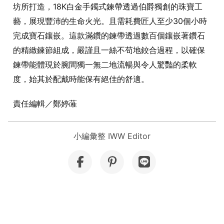
坊所打造，18K白金手鐲式鍊帶透過伯爵獨創的珠寶工
藝，展現豐沛的生命火光。且需耗費匠人至少30個小時
完成寶石鑲嵌。這款滿鑽的鍊帶透過數百個鑲嵌著鑽石
的精緻鍊節組成，嚴謹且一絲不苟地鉸合過程，以確保
鍊帶能體現於腕間獨一無二地流暢與令人驚豔的柔軟
度，始其於配戴時能保有絕佳的舒適。
責任編輯／鄭婷蓶
小編彙整 IWW Editor