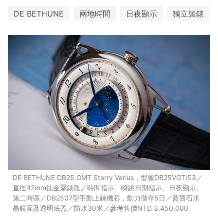
DE BETHUNE
兩地時間
日夜顯示
獨立製錶
DE BETHUNE DB25 GMT Starry Varius，型號DB25VGTIS3／
直徑42mm鈦金屬錶殼／時間指示、瞬跳日期指示、日夜顯示、
第二時區／DB2507型手動上鍊機芯，動力儲存5日／藍寶石水
晶鏡面及透明底蓋／防水30米／參考售價NTD 3,450,000