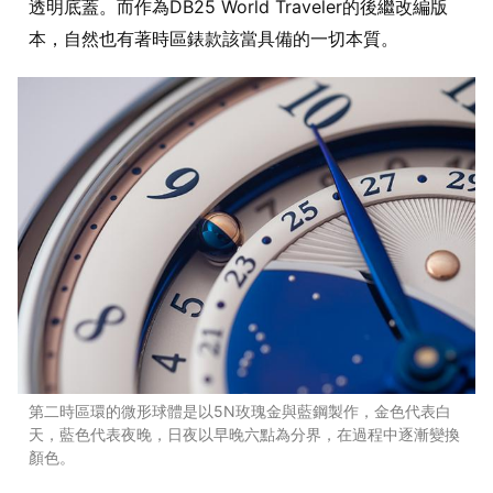
透明底蓋。而作為DB25 World Traveler的後繼改編版
本，自然也有著時區錶款該當具備的一切本質。
第二時區環的微形球體是以5N玫瑰金與藍鋼製作，金色代表白
天，藍色代表夜晚，日夜以早晚六點為分界，在過程中逐漸變換
顏色。