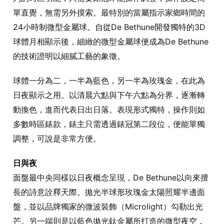
單直覺，無需另外摸索。最特別的當屬指示家鄉時間的
24小時制微型金屬球。自從De Bethune開發獨特的3D
球體月相顯示後，細緻的微型金屬球便成為De Bethune
的技術證明以細膩工藝的象徵。
球體一分為二，一半為藍色，另一半為玫瑰金，在此為
日夜顯示之用。以清晨六點與下午六點為分界，逐漸轉
動換色，進而代表日出日落。表現形式獨特，操作則如
多數時區錶款，錶主只需透過錶冠第二段位，便能單獨
調整，可說是非常方便。
日與夜
面盤最中央同樣以日夜概念呈現，De Bethune以向來擅
長的詩意詮釋天際。拋光半球形玫瑰金太陽照耀半邊面
盤，並以品牌獨家的微波裝飾（Microlight）勾勒出光
芒。另一端則是以藍色拋光鈦金屬所打造的微型夜空，