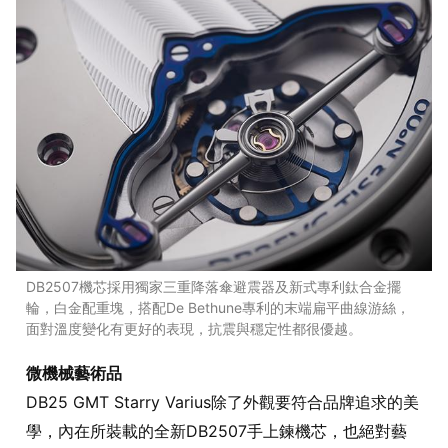
DB2507機芯採用獨家三重降落傘避震器及新式專利鈦合金擺
輪，白金配重塊，搭配De Bethune專利的末端扁平曲線游絲，
面對溫度變化有更好的表現，抗震與穩定性都很優越。
微機械藝術品
DB25 GMT Starry Varius除了外觀要符合品牌追求的美
學，內在所裝載的全新DB2507手上鍊機芯，也絕對藝