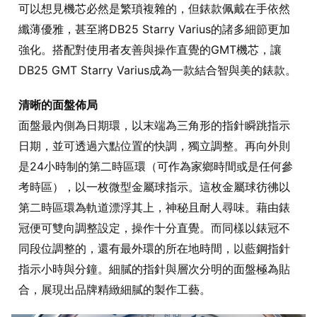
可以想見機芯必然是繁瑣複雜的，但錶款佩戴在手依然
纖薄優雅，甚至將DB25 Starry Varius的諸多細節更加
強化。搭配對使用者友善與操作直覺的GMT機芯，讓
DB25 GMT Starry Varius成為一款結合智與美的錶款。
清晰的面盤佈局
面盤最內側為日期環，以末端為三角形的指針瞬跳指示
日期，並可透過六點位置的快調，獨立調整。再向外則
是24小時制的第二時區環（可作為家鄉時間或是任何參
考時區），以一枚微型金屬球指示。這枚金屬球彷彿以
第二時區環為軌道漂浮其上，神秘且耐人尋味。藉由錶
冠便可雙向調整設定，操作十分直覺。而同樣以錶冠不
同段位調整的，還有最外環的所在地時間，以藍鋼指針
指示小時與分鐘。細膩的指針與層次分明的面盤極為貼
合，展現出品牌精緻細膩的製作工藝。