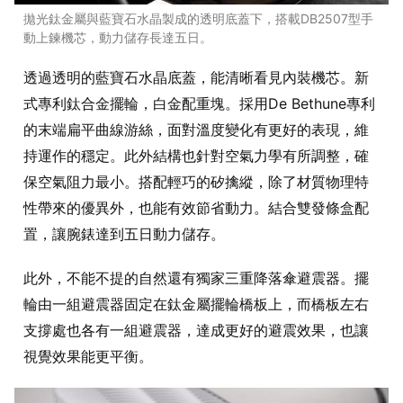
拋光鈦金屬與藍寶石水晶製成的透明底蓋下，搭載DB2507型手
動上鍊機芯，動力儲存長達五日。
透過透明的藍寶石水晶底蓋，能清晰看見內裝機芯。新
式專利鈦合金擺輪，白金配重塊。採用De Bethune專利
的末端扁平曲線游絲，面對溫度變化有更好的表現，維
持運作的穩定。此外結構也針對空氣力學有所調整，確
保空氣阻力最小。搭配輕巧的矽擒縱，除了材質物理特
性帶來的優異外，也能有效節省動力。結合雙發條盒配
置，讓腕錶達到五日動力儲存。
此外，不能不提的自然還有獨家三重降落傘避震器。擺
輪由一組避震器固定在鈦金屬擺輪橋板上，而橋板左右
支撐處也各有一組避震器，達成更好的避震效果，也讓
視覺效果能更平衡。