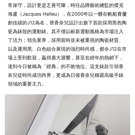
常保守，設計更是乏善可陳，時任品牌藝術總監的傑克
海盧（Jacques Helleu），在2000年以一艘在帆船賽屢
創佳績的J12為名，替香奈兒設計出旗下首款採用黑色陶
瓷為錶殼的運動錶。其不僅以嶄新運動風格為市場注入
了活力；領先業界，採用當時並未被重視的陶瓷材質、
以及運用黑、白色組合展現的強烈時尚感，都令J12在市
場上受到歡迎，贏得廣大迴響，甚至在經年的熱銷下，
達到今日被稱為「經典」的不敗地位。這支錶款引領香
奈兒從時尚成功跨界，更成為日後香奈兒稱霸高級手錶
領域的重要主力。