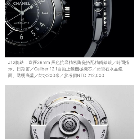
J12腕錶：直徑38mm 黑色抗磨精密陶瓷搭配精鋼錶殼／時間指
示、日期窗／Caliber 12.1自動上鍊機械機芯／藍寶石水晶鏡
面、透明底蓋／防水200米／參考價NTD 212,000