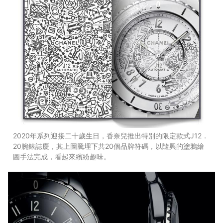
2020年系列迎接二十歲生日，香奈兒推出特別的限定款式J12．
20腕錶誌慶，其上圖騰埋下共20個品牌符碼，以隨興的塗鴉繪
圖手法完成，看起來繽紛趣味。