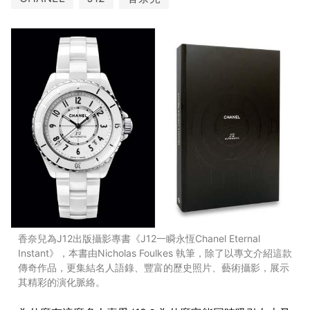
香奈兒為J12出版攝影專書《J12一瞬永恆Chanel Eternal
Instant》，本書由Nicholas Foulkes 執筆，除了以專文介紹這款
傳奇作品，更集結名人語錄、豐富的歷史照片、藝術攝影，展示
其精彩的演化脈絡。