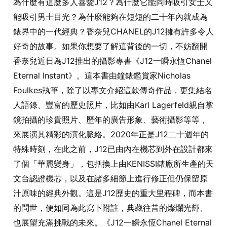
為什麼有這麼多人喜愛J12？為什麼它能同時吸引女士又
能吸引男士目光？為什麼能夠在短短的二十年內就成為
錶界中的一代經典？香奈兒CHANEL的J12擁有許多令人
好奇的故事。如果你想要了解這背後的一切，不妨翻開
香奈兒近日為J12推出的攝影專書《J12一瞬永恆Chanel
Eternal Instant》。這本書由鐘錶鑑賞家Nicholas
Foulkes執筆，除了以專文介紹這款傳奇作品，更集結名
人語錄、豐富的歷史照片，比如由Karl Lagerfeld親自掌
鏡拍攝的珍貴照片、歷年的廣告形象、藝術攝影等等，
來展演其精彩的演化脈絡。2020年正是J12二十週年的
特殊時刻，在此之前，J12已由內在機芯到外在設計都來
了個「華麗變身」，包括換上由KENISSI錶廠所生產的天
文台認證機芯，以及在諸多細節上進行修正但仍保留原
汁原味的經典外觀。這是J12歷史的重大里程碑，而本書
的問世，便如同為此寫下附註，典藏往昔的燦爛光輝、
也展望充滿挑戰的未來。《J12一瞬永恆Chanel Eternal