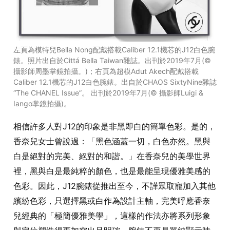
左頁為模特兒Bella Nong配戴搭載Caliber 12.1機芯的J12白色腕
錶。照片出自於Cittá Bella Taiwan雜誌。出刊於2019年7月(©
攝影師周墨掌鏡拍攝。)；右頁為超模Adut Akech配戴搭載
Caliber 12.1機芯的J12白色腕錶。出自於CHAOS SixtyNine雜誌
“The CHANEL Issue”。 出刊於2019年7月(© 攝影師Luigi &
Iango掌鏡拍攝)。
相信許多人對J12的印象是非黑即白的簡單色彩。是的，
香奈兒女士曾說過：「黑色涵蓋一切，白色亦然。黑與
白是絕對的完美、絕對的和諧。」在香奈兒的美學世界
裡，黑與白是最純粹的顏色，也是最能呈現優雅美感的
色彩。因此，J12腕錶從推出至今，不譁眾取寵加入其他
繽紛色彩，只選擇黑或白作為設計主軸，完美呼應香奈
兒經典的「極簡優雅美學」，這樣的作法亦將系列形象