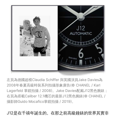
左頁為德國超模Claudia Schiffer 與英國演員Jake Davies為
2008年春夏高級時裝系列拍攝形象廣告(© CHANEL / Karl
Lagerfeld 掌鏡拍攝 / 2008)。Jake Davies配戴J12黑色腕錶；
右頁為搭載Caliber 12.1機芯的最新J12黑色腕錶(© CHANEL /
攝影師Guido Mocafico掌鏡拍攝 / 2019)。
J12是在千禧年誕生的。在那之前高級鐘錶的世界其實非