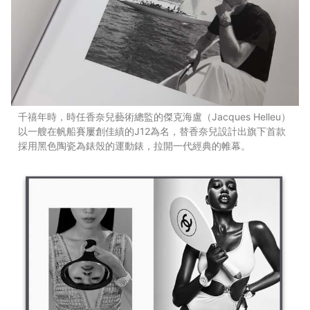
千禧年時，時任香奈兒藝術總監的傑克海盧（Jacques Helleu）
以一艘在帆船賽屢創佳績的J12為名，替香奈兒設計出旗下首款
採用黑色陶瓷為錶殼的運動錶，拉開一代經典的帷幕。