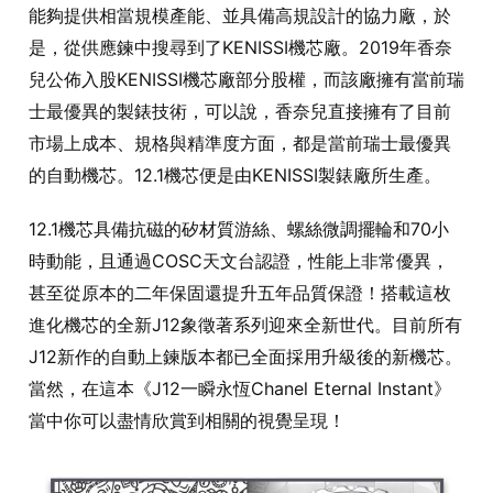
能夠提供相當規模產能、並具備高規設計的協力廠，於
是，從供應鍊中搜尋到了KENISSI機芯廠。2019年香奈
兒公佈入股KENISSI機芯廠部分股權，而該廠擁有當前瑞
士最優異的製錶技術，可以說，香奈兒直接擁有了目前
市場上成本、規格與精準度方面，都是當前瑞士最優異
的自動機芯。12.1機芯便是由KENISSI製錶廠所生產。
12.1機芯具備抗磁的矽材質游絲、螺絲微調擺輪和70小
時動能，且通過COSC天文台認證，性能上非常優異，
甚至從原本的二年保固還提升五年品質保證！搭載這枚
進化機芯的全新J12象徵著系列迎來全新世代。目前所有
J12新作的自動上鍊版本都已全面採用升級後的新機芯。
當然，在這本《J12一瞬永恆Chanel Eternal Instant》
當中你可以盡情欣賞到相關的視覺呈現！