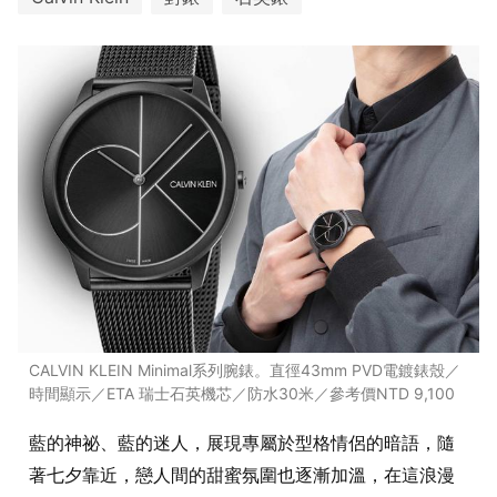
CALVIN KLEIN Minimal系列腕錶。直徑43mm PVD電鍍錶殼／
時間顯示／ETA 瑞士石英機芯／防水30米／參考價NTD 9,100
藍的神祕、藍的迷人，展現專屬於型格情侶的暗語，隨
著七夕靠近，戀人間的甜蜜氛圍也逐漸加溫，在這浪漫