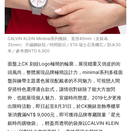
CALVIN KLEIN Minimal系列腕錶。直徑40mm（女錶為
35mm） 不鏽鋼錶殼／時間顯示／ETA 瑞士石英機芯／防水30
米／參考價NTD 6,900
面盤上CK 刻紋Logo極簡的輪廓，展現穩重又俏皮的街
頭風尚，整體展現品牌極簡設計力，minimal系列多樣面
盤與鍊帶主題選色展現配戴者的不同魅力，可視戀人間
穿搭特色選擇適合款式，讓情侶對錶除了能大方放閃
外，也能展現個人魅力、宣揚時尚態度。2019七夕更推
出限時活動，即日起至8月31日，於CK腕錶首飾專櫃單
筆消費滿NT$ 9,000元，即可獲得品牌專屬限量「星光
銀時尚購物袋」，輕盈而透明的袋身以CALVIN KLEIN