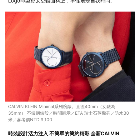
Logo印製於太空銀面料上，率性展現自我時尚。
CALVIN KLEIN Minimal系列腕錶。直徑40mm（女錶為
35mm） 不鏽鋼錶殼／時間顯示／ETA 瑞士石英機芯／防水30
米／參考價NTD 9,100
時裝設計活力注入 不簡單的簡約精彩 全新CALVIN