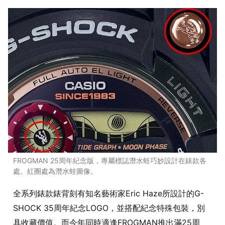
FROGMAN 25周年紀念版，專屬標誌潛水蛙巧妙設計在錶款各
處。紅圈處為潛水蛙圖像。
全系列錶款錶背刻有知名藝術家Eric Haze所設計的G-
SHOCK 35周年紀念LOGO，並搭配紀念特殊包裝，別
具收藏價值。而今年同時適逢FROGMAN推出滿25周