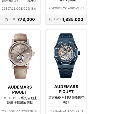
26420CE.OO.A063VE.01
26397QS.OO.D002KB.01
773,000
1,885,000
約
CHF
約
TWD
AUDEMARS
AUDEMARS
PIGUET
PIGUET
皇家橡樹系列雙擺輪鏤空
CODE 11.59系列自動上
腕錶
鍊飛行陀飛輪腕錶
15416CD.OO.1225CD.01
26665SG.ZZ.D209CR.01