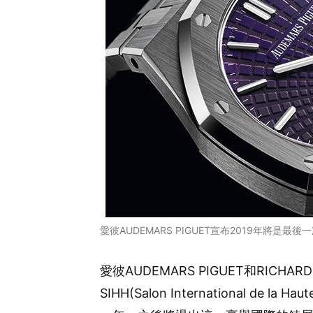
愛彼AUDEMARS PIGUET宣布2019年將是最後
愛彼AUDEMARS PIGUET和RICHA
SIHH(Salon International de 