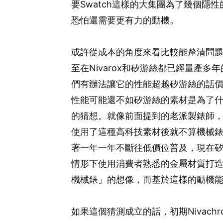
要Swatch這樣的大集團為了幾個隱
恐怕還需要更有力的動機。
或許從成本的角度來看比較能釐清問題，
至在Nivarox和矽游絲都已經量產
們有辦法讓它的性能超越矽游絲的話
性能可能還不如矽游絲的素材是為了
的猜想。就像前面提到的老派製錶師
使用了這種高科技素材後就不算機械
著一年一年不斷往低價位普及，現在
情形下使用消費者熟悉的金屬材質打
機械錶」的想像，而基於這樣的動機能
如果這個猜測成立的話，初期Nivac