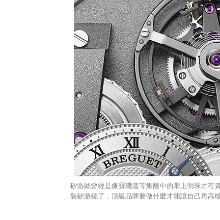
矽游絲曾經是像寶璣這等集團中的掌上明珠才有資
裝矽游絲了，頂級品牌要做什麼才能讓自己再高