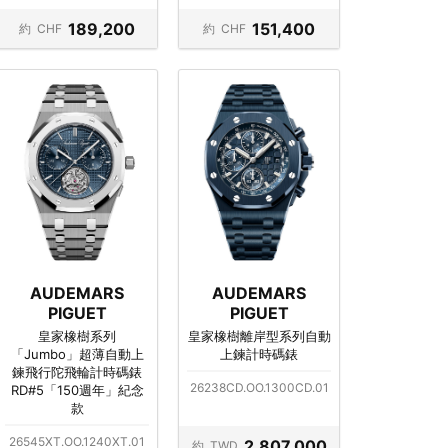
189,200
151,400
約
CHF
約
CHF
AUDEMARS
AUDEMARS
PIGUET
PIGUET
皇家橡樹系列
皇家橡樹離岸型系列自動
「Jumbo」超薄自動上
上鍊計時碼錶
鍊飛行陀飛輪計時碼錶
26238CD.OO.1300CD.01
RD#5「150週年」紀念
款
26545XT.OO.1240XT.01
2,807,000
約
TWD