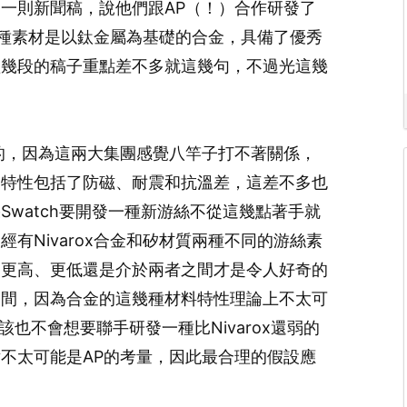
）底發了一則新聞稿，說他們跟AP（！）合作研發了
”，這種素材是以鈦金屬為基礎的合金，具備了優秀
短幾段的稿子重點差不多就這幾句，不過光這幾
的，因為這兩大集團感覺八竿子打不著關係，
的特性包括了防磁、耐震和抗溫差，這差不多也
watch要開發一種新游絲不從這幾點著手就
有Nivarox合金和矽材質兩種不同的游絲素
是更高、更低還是介於兩者之間才是令人好奇的
之間，因為合金的這幾種材料特性理論上不太可
應該也不會想要聯手研發一種比Nivarox還弱的
不太可能是AP的考量，因此最合理的假設應