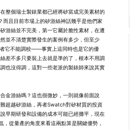
麼在整個瑞士製錶業都已經將矽當成完美素材的
絲？而且目前市場上的矽游絲神話幾乎是他們家
是矽游絲並不完美，第一它屬於脆性素材，在遭
雖然並不清楚實際發生的案例有多少，但至少
；再者它不能調校——事實上這同時也是它的優
游絲差不多只要裝上去就是準的了，根本不用調
想調也沒得調，這對一些老派的製錶師來說其實
用合金游絲嗎？這也很微妙，一則就像前面說
超越矽游絲，再者Swatch對矽材質的投資
是說早期研發和設備的成本可能已經攤平，現在
x更低，從量產的角度來看這兩點算是關鍵優勢，