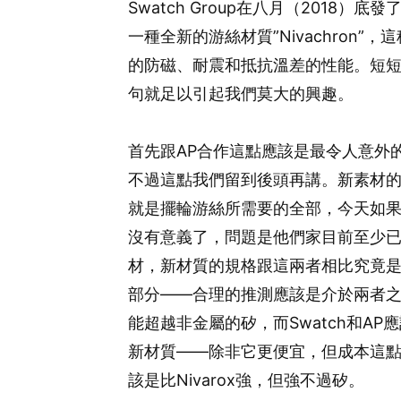
Swatch Group在八月（2018
一種全新的游絲材質”Nivachron
的防磁、耐震和抵抗溫差的性能。短
句就足以引起我們莫大的興趣。
首先跟AP合作這點應該是最令人意外
不過這點我們留到後頭再講。新素材
就是擺輪游絲所需要的全部，今天如果S
沒有意義了，問題是他們家目前至少已經
材，新材質的規格跟這兩者相比究竟
部分——合理的推測應該是介於兩者
能超越非金屬的矽，而Swatch和AP
新材質——除非它更便宜，但成本這點
該是比Nivarox強，但強不過矽。