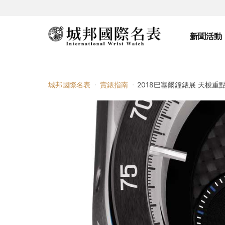
新聞活動
城邦國際名表
賞錶指南
2018巴塞爾鐘錶展 天梭重