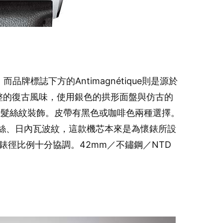
品牌標誌下方的Antimagnétique則是源於
完整的復古風味，使用銀色的拱形面盤與仿古的
直髮絲紋裝飾。皮帶有黑色或咖啡色兩種選擇。
色螺絲、日內瓦波紋，這款機芯本來是為懷錶所設
的錶徑比例十分協調。42mm／不鏽鋼／NTD