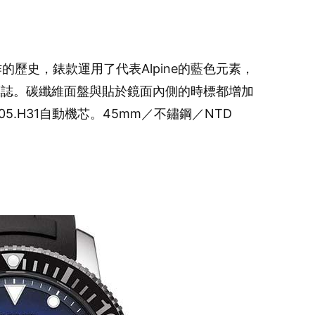
合作的歷史，錶款運用了代表Alpine的藍色元素，
標誌。碳纖維面盤與貼於鏡面內側的時標都增加
5.H31自動機芯。45mm／不鏽鋼／NTD