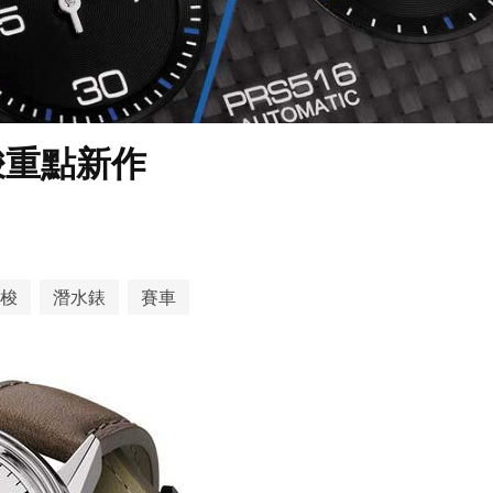
梭重點新作
梭
潛水錶
賽車