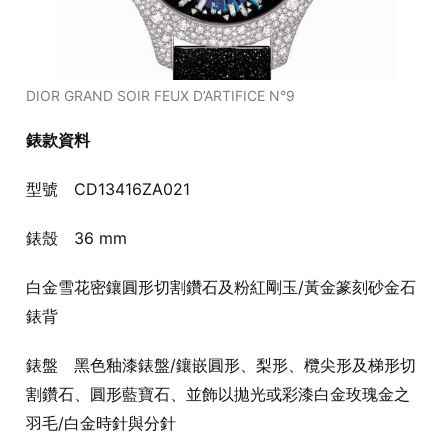
DIOR GRAND SOIR FEUX D’ARTIFICE N°9
錶款資料
型號 CD13416ZA021
錶殼 36 mm
白金雪花密鑲圓形切割鑽石及粉紅剛玉/黃金篆刻砂金石
錶背
錶盤 黑色釉漆錶盤/鑲嵌圓形、梨形、欖尖形及梯形切
割鑽石、圓形藍寶石、並飾以拋光或彩漆白金玫瑰金之
羽毛/白金時針與分針