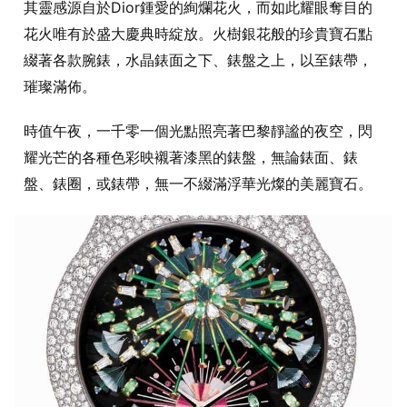
其靈感源自於Dior鍾愛的絢爛花火，而如此耀眼奪目的
花火唯有於盛大慶典時綻放。火樹銀花般的珍貴寶石點
綴著各款腕錶，水晶錶面之下、錶盤之上，以至錶帶，
璀璨滿佈。
時值午夜，一千零一個光點照亮著巴黎靜謐的夜空，閃
耀光芒的各種色彩映襯著漆黑的錶盤，無論錶面、錶
盤、錶圈，或錶帶，無一不綴滿浮華光燦的美麗寶石。