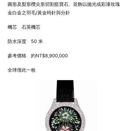
圓形及梨形欖尖形切割藍寶石、並飾以拋光或彩漆玫瑰
金白金之羽毛/黃金時針與分針
機芯 石英機芯
防水深度 50 米
參考價格 約NT$8,900,000
全球僅此一枚