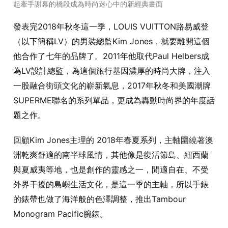
起牽手謝幕的橋段成為時尚迷心中的新經典畫面
發表完
2018
年秋冬這一季，
LOUIS VUITTON
路易威登
（以下簡稱
LV
）的男裝總監
Kim Jones
，就要離開這個
他合作了七年的品牌了。
2011
年他取代
Paul Helbers
成
為
LV
設計總監，為這個旅行基因濃厚的時尚大牌，注入
一股融合街頭文化的嶄新氣息，
2017
年秋冬和美國潮牌
SUPERME
聯名的系列單品，更成為轟動時尚界的年度話
題之作。
回顧
Kim Jones
主理的
2018
年春夏系列，主軸圍繞著澳
洲乾爽舒適的南半球風情，其他像是復活節島、紐西蘭
與夏威夷等地，也是創作的靈感之一，閒適自在、不受
外界干擾的島嶼生活文化，是這一季的主軸，所以手錶
的錶帶也做了海洋般的色澤調整，推出
Tambour
Monogram Pacific
腕錶。