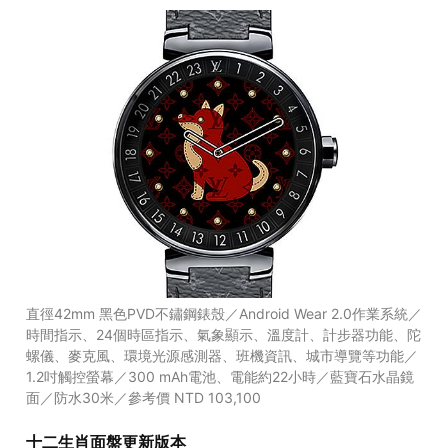
直徑42mm 黑色PVD不鏽鋼錶殼／Android Wear 2.0作業系統／
時間指示、24個時區指示、氣象顯示、溫度計、計步器功能、陀
螺儀、麥克風、環境光源感測器、班機資訊、城市導覽等功能／
1.2吋觸控螢幕／300 mAh電池、電能約22小時／藍寶石水晶鏡
面／防水30米／參考價 NTD 103,100
十二生肖面盤更新版本