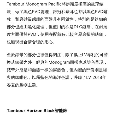
Tambour Monogram Pacific
將辨識度極高的鼓形錶
殼，做了黑色
PVD
處理，錶冠和錶耳也都以黑色
PVD
鋪
敘，和磨砂質感般的面盤具有同質性，特別的是錶釦的
部分也經由黑化處理，但使用的卻是
DLC
鍍層，在耐磨
度方面優於
PVD
，使用在配戴時比較容易磨損的錶釦，
也顯現出合情合理的用心。
至於錶帶的部分也很值得關注，除了換上
LV
專利的可替
換式錶帶之外，經典的
Monogram
圖樣也以雙色呈現，
錶帶外層是和面盤一樣的霧藍色，但內層的部份則是經
典的咖啡色，以霧藍色的海洋色調，呼應了
LV 2018
年
春夏的島嶼主題。
Tambour Horizon Black
智能錶