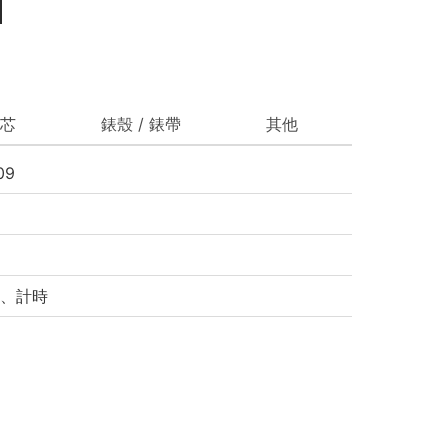
芯
錶殼 / 錶帶
其他
09
、計時