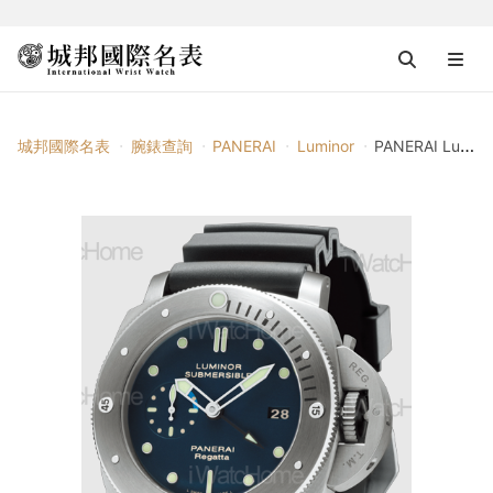
城邦國際名表
腕錶查詢
PANERAI
Luminor
PANERAI Luminor Submersible 1950 Regatta 3 Days