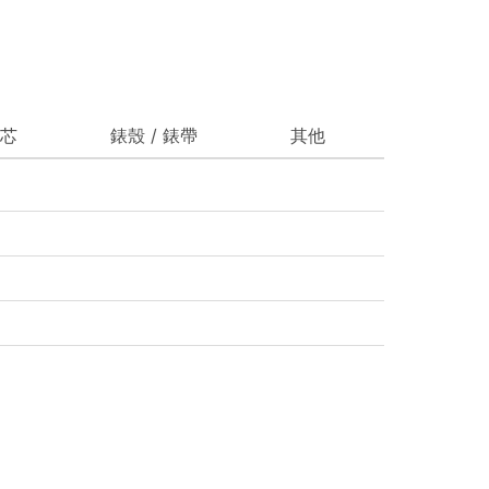
芯
錶殼 / 錶帶
其他