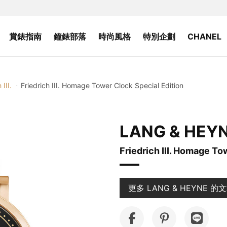
賞錶指南
鐘錶部落
時尚風格
特別企劃
CHANEL
 III.
Friedrich III. Homage Tower Clock Special Edition
LANG & HEY
Friedrich III. Homage To
更多 LANG & HEYNE 的