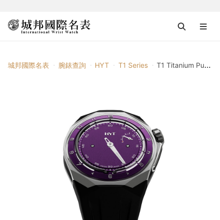
城邦國際名表
腕錶查詢
HYT
T1 Series
T1 Titanium Purple Millésime Edition