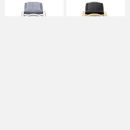
FREDERIQUE
FREDERIQUE
CONSTANT
CONSTANT
Classic Tourbillon
Classic Perpetual
Manufacture
Calendar Manufacture
FC-980MPBL3H8
FC-776ONB3H7
1,388,000
0
約
TWD
約