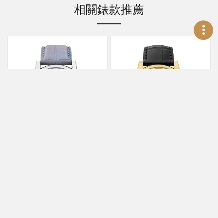
相關錶款推薦
FREDERIQUE
FREDERIQUE
CONSTANT
CONSTANT
Classic Tourbillon
Classic Perpetual
Manufacture
Calendar Manufacture