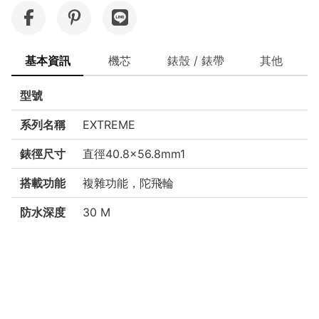
基本資訊
機芯
錶殼 / 錶帶
其他
型號
系列名稱
EXTREME
錶徑尺寸
直徑40.8×56.8mm1
搭載功能
複雜功能，陀飛輪
防水深度
30 M