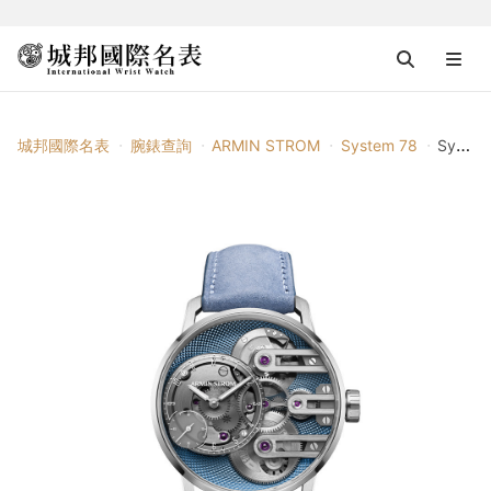
城邦國際名表
腕錶查詢
ARMIN STROM
System 78
System 78 Gravity Equal Force Ultimate Sapphire Blue