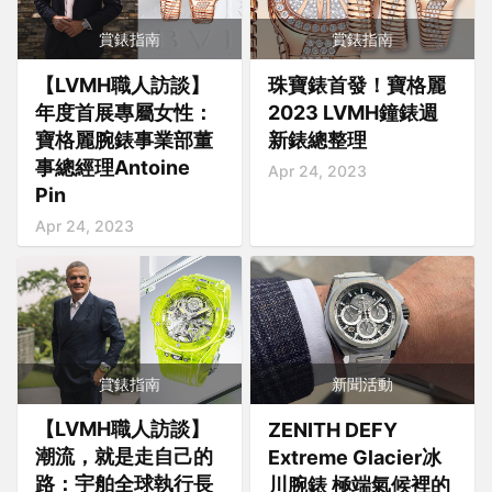
賞錶指南
賞錶指南
【LVMH職人訪談】
珠寶錶首發！寶格麗
年度首展專屬女性：
2023 LVMH鐘錶週
寶格麗腕錶事業部董
新錶總整理
事總經理Antoine
Apr 24, 2023
Pin
Apr 24, 2023
賞錶指南
新聞活動
【LVMH職人訪談】
ZENITH DEFY
潮流，就是走自己的
Extreme Glacier冰
路：宇舶全球執行長
川腕錶 極端氣候裡的