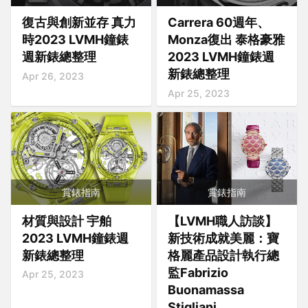
復古與創新並存 真力
Carrera 60週年、
時2023 LVMH鐘錶
Monza復出 泰格豪雅
週新錶總整理
2023 LVMH鐘錶週
新錶總整理
Apr 26, 2023
Apr 25, 2023
賞錶指南
賞錶指南
材質與設計 宇舶
【LVMH職人訪談】
2023 LVMH鐘錶週
新技術成就美麗：寶
新錶總整理
格麗產品設計執行總
監Fabrizio
Apr 25, 2023
Buonamassa
Stigliani