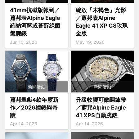
41mm抗磁版報到／
綻放「木褐色」光影
蕭邦表Alpine Eagle
／蕭邦表Alpine
羅納河藍或苔蘚綠面
Eagle 41 XP CS玫瑰
盤腕錶
金版
Jun 15, 2026
May 19, 2026
新聞活動
新聞活動
蕭邦呈獻4款年度新
升級收腰可微調鍊帶
作／2026鐘錶與奇
／蕭邦Alpine Eagle
蹟
41 XPS自動腕錶
Apr 14, 2026
Apr 14, 2026