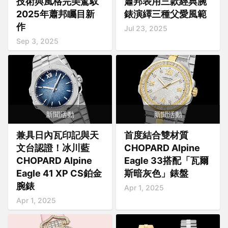
技術與風格完美駕馭
蕭邦表用三款經典腕
2025年蕭邦矚目新
錶演繹三種父愛風範
作
Jul 23, 2025
Sep 3, 2025
新聞活動
新聞活動
兼具日內瓦印記與天
首度結合雙材質
文台認證！冰川藍
CHOPARD Alpine
CHOPARD Alpine
Eagle 33搭配「瓦爾
Eagle 41 XP CS鉑金
斯暗灰色」錶盤
腕錶
Apr 1, 2025
Apr 1, 2025