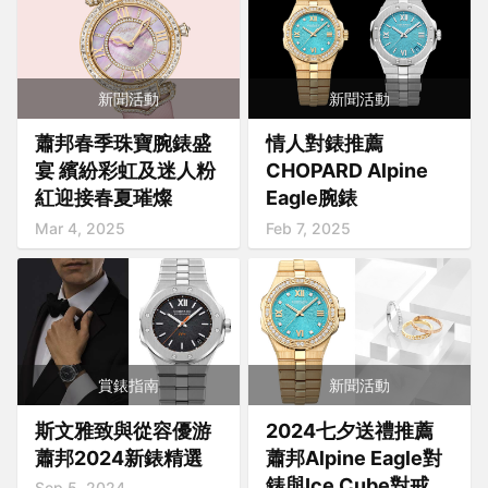
新聞活動
新聞活動
蕭邦春季珠寶腕錶盛
情人對錶推薦
宴 繽紛彩虹及迷人粉
CHOPARD Alpine
紅迎接春夏璀燦
Eagle腕錶
Mar 4, 2025
Feb 7, 2025
賞錶指南
新聞活動
斯文雅致與從容優游
2024七夕送禮推薦
蕭邦2024新錶精選
蕭邦Alpine Eagle對
錶與Ice Cube對戒
Sep 5, 2024