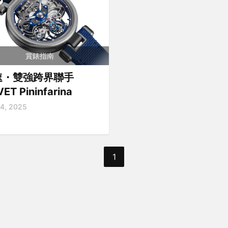
賞錶指南
速・雙強跨界聯手
ET Pininfarina
14, 2025
1