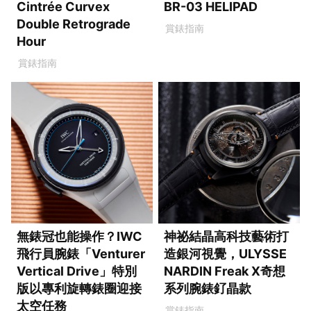
Cintrée Curvex
BR-03 HELIPAD
Double Retrograde
賞錶指南
Hour
賞錶指南
無錶冠也能操作？IWC
神祕結晶高科技藝術打
飛行員腕錶「Venturer
造銀河視覺，ULYSSE
Vertical Drive」特別
NARDIN Freak X奇想
版以專利旋轉錶圈迎接
系列腕錶釕晶款
太空任務
賞錶指南