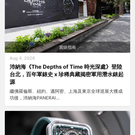
賞錶指南
Aug 4, 2026
沛納海《The Depths of Time 時光深處》登陸
台北，百年軍錶史 x 珍稀典藏揭密軍用潛水錶起
源
繼佛羅倫斯、紐約、邁阿密、上海及東京全球巡展大獲成
功後，沛納海PANERAI...