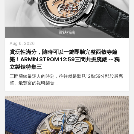
賞錶指南
Aug 6, 2026
賞玩性滿分，隨時可以一鍵即聽完整西敏寺鐘
樂！ARMIN STROM 12:59三問共振腕錶 -- 獨
立製錶特集三
三問腕錶最迷人的時刻，往往就是聽見12點59分那段最完
整、最豐富的報時樂音...