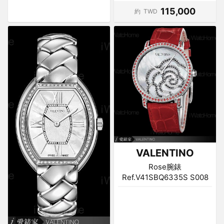
115,000
約
TWD
VALENTINO
Rose腕錶
Ref.V41SBQ6335S S008