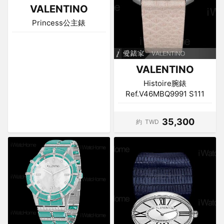
VALENTINO
Princess公主錶
VALENTINO
Histoire腕錶
Ref.V46MBQ9991 S111
35,300
約
TWD