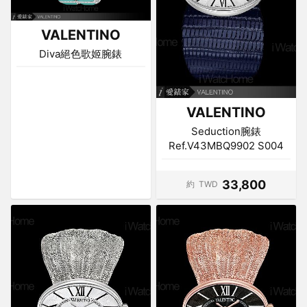
VALENTINO
Diva絕色歌姬腕錶
VALENTINO
Seduction腕錶
Ref.V43MBQ9902 S004
33,800
約
TWD