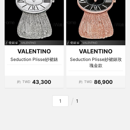
VALENTINO
VALENTINO
Seduction Plisse紗裙錶
Seduction Plisse紗裙錶玫
瑰金款
43,300
86,900
約
TWD
約
TWD
1