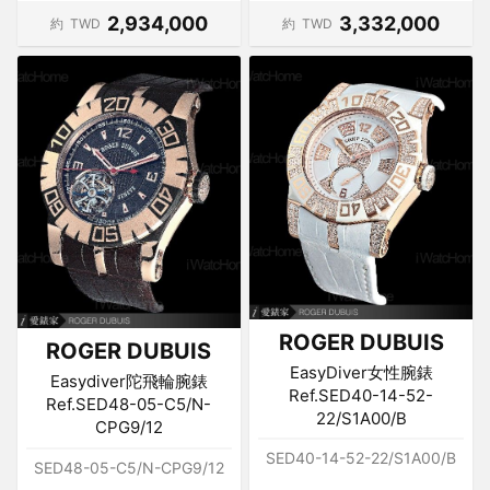
2,934,000
3,332,000
約
TWD
約
TWD
ROGER DUBUIS
ROGER DUBUIS
EasyDiver女性腕錶
Easydiver陀飛輪腕錶
Ref.SED40-14-52-
Ref.SED48-05-C5/N-
22/S1A00/B
CPG9/12
SED40-14-52-22/S1A00/B
SED48-05-C5/N-CPG9/12