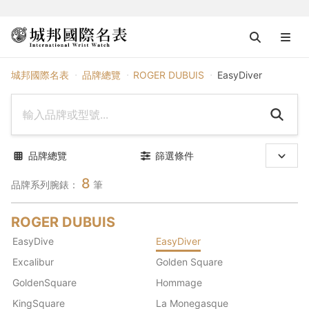
ROGER DUBUIS
城邦國際名表
品牌總覽
ROGER DUBUIS
EasyDiver
品牌總覽
篩選條件
8
品牌系列腕錶：
筆
ROGER DUBUIS
EasyDive
EasyDiver
Excalibur
Golden Square
GoldenSquare
Hommage
KingSquare
La Monegasque