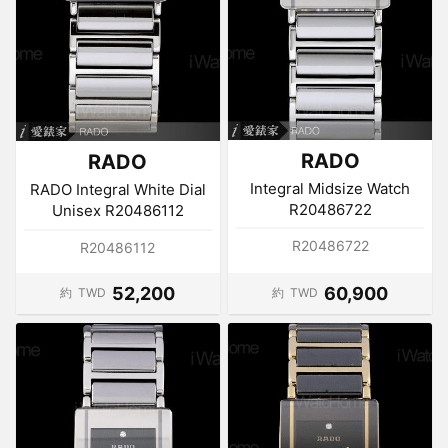
RADO
RADO
Integral Midsize Watch
RADO Integral White Dial
R20486722
Unisex R20486112
R20486722
R20486112
52,200
60,900
約
TWD
約
TWD