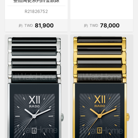
整體陶瓷系列白金鑽錶
R21826752
81,900
78,000
約
TWD
約
TWD