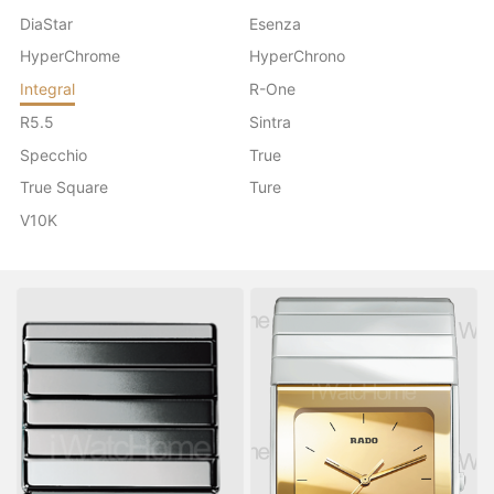
DiaStar
Esenza
HyperChrome
HyperChrono
Integral
R-One
R5.5
Sintra
Specchio
True
True Square
Ture
V10K