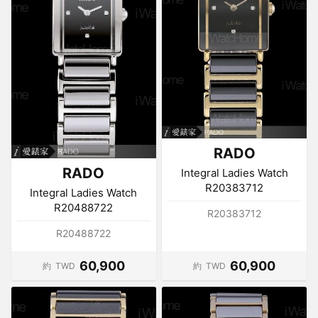
RADO
RADO
Integral Ladies Watch
R20383712
Integral Ladies Watch
R20488722
R20383712
R20488722
60,900
60,900
約
TWD
約
TWD