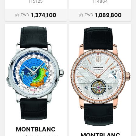
115125
114864
1,374,100
1,089,800
約
TWD
約
TWD
MONTBLANC
MONTBLANC