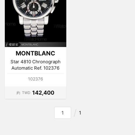
MONTBLANC
Star 4810 Chronograph
Automatic Ref. 102376
102376
142,400
約
TWD
1