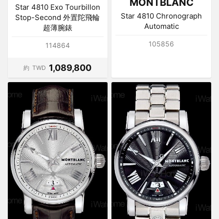
MONTBLANC
Star 4810 Exo Tourbillon
Star 4810 Chronograph
Stop-Second 外置陀飛輪
Automatic
超薄腕錶
105856
114864
1,089,800
約
TWD