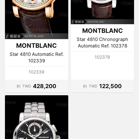
MONTBLANC
Star 4810 Chronograph
MONTBLANC
Automatic Ref. 102378
Star 4810 Automatic Ref.
102378
102339
102339
428,200
122,500
約
TWD
約
TWD