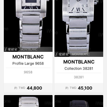
MONTBLANC
MONTBLANC
Profile Large 9658
Collection 38281
9658
38281
44,800
45,100
約
TWD
約
TWD