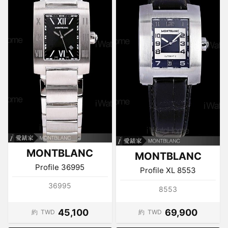
MONTBLANC
MONTBLANC
Profile 36995
Profile XL 8553
36995
8553
45,100
69,900
約
TWD
約
TWD