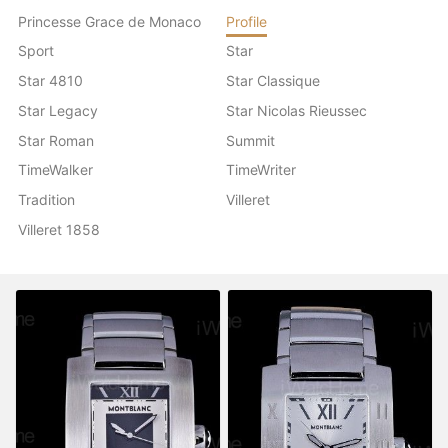
Princesse Grace de Monaco
Profile
Sport
Star
Star 4810
Star Classique
Star Legacy
Star Nicolas Rieussec
Star Roman
Summit
TimeWalker
TimeWriter
Tradition
Villeret
Villeret 1858