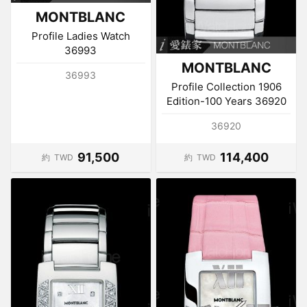
MONTBLANC
Profile Ladies Watch
36993
MONTBLANC
36993
Profile Collection 1906
Edition-100 Years 36920
36920
91,500
114,400
約
TWD
約
TWD