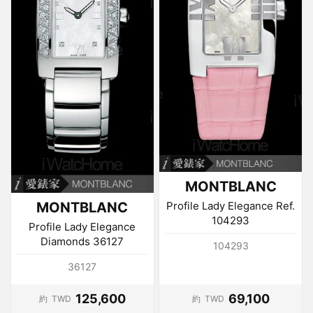
MONTBLANC
MONTBLANC
Profile Lady Elegance Ref.
104293
Profile Lady Elegance
Diamonds 36127
104293
36127
125,600
69,100
約
TWD
約
TWD