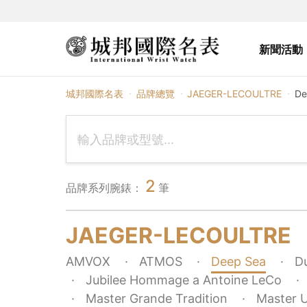
新聞活動
JAEGER-LECOULTRE
城邦國際名表
品牌總覽
JAEGER-LECOULTRE
De
2
品牌系列腕錶：
筆
JAEGER-LECOULTRE
AMVOX
ATMOS
Deep Sea
D
Jubilee Hommage a Antoine LeCo
Master Grande Tradition
Master U