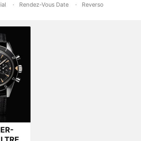
ial
Rendez-Vous Date
Reverso
ER-
LTRE