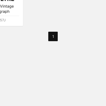
Vintage
graph
57J
1