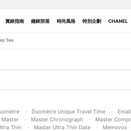
賞錶指南
鐘錶部落
時尚風格
特別企劃
CHANEL
ep Sea
uometre
Duomètre Unique Travel Time
Email
Master
Master Chronograph
Master Compr
ltra Thin
Master Ultra Thin Date
Memovox