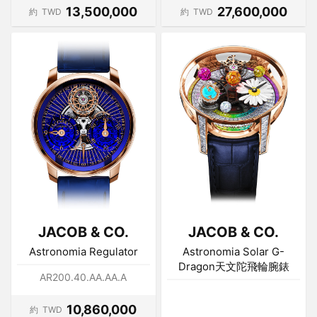
13,500,000
27,600,000
約
TWD
約
TWD
JACOB & CO.
JACOB & CO.
Astronomia Regulator
Astronomia Solar G-
Dragon天文陀飛輪腕錶
AR200.40.AA.AA.A
10,860,000
約
TWD