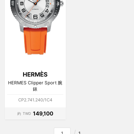
HERMÈS
HERMES Clipper Sport 腕
錶
CP2.741.240/1C4
149,100
約
TWD
1