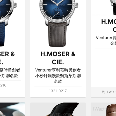
H.M
C
Ventur
金
ER &
H.MOSER &
E.
CIE.
亨利慕時勇創者
Venturer亨利慕時勇創者
萊斯聯名款
小秒針鑲鑽款勞斯萊斯聯
名款
0216
1321-0217
約
TWD