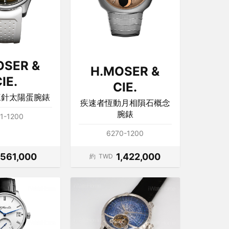
OSER &
H.MOSER &
IE.
CIE.
三針太陽蛋腕錶
疾速者恆動月相隕石概念
腕錶
1-1200
6270-1200
561,000
1,422,000
約
TWD