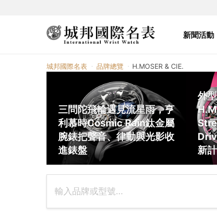
新聞活動
H.MOSER & CIE.
城邦國際名表
品牌總覽
H.MOSER & CIE.
外型
三問陀飛輪遇見流星雨，亨
H.M
利慕時Cosmic Rain鈦金屬
Stre
腕錶把聲音、律動與光影收
Driv
進錶盤
新計