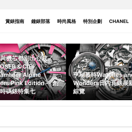
賞錶指南
鐘錶部落
時尚風格
特別企劃
CHANEL
與機芯都別出心裁／
OSER & CIE.
amliner Alpine
亨利慕時Watches an
ers Pink Edition -- 創
Wonders日內瓦錶展
時碼錶特集七
綜覽