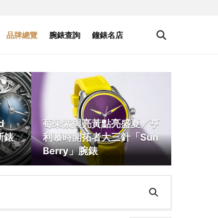
品牌總覽
腕錶查詢
鐘錶名店
d
莓果紫與亮黃點亮盛夏／亨
新錶
利慕時開拓者大三針「Sun
Berry」腕錶