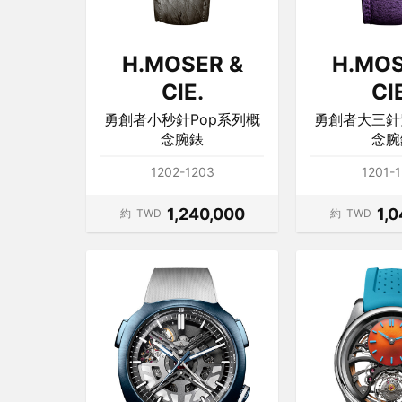
H.MOSER &
H.MOS
CIE.
CI
勇創者小秒針Pop系列概
勇創者大三針
念腕錶
念腕
1202-1203
1201-
1,240,000
1,
約
TWD
約
TWD