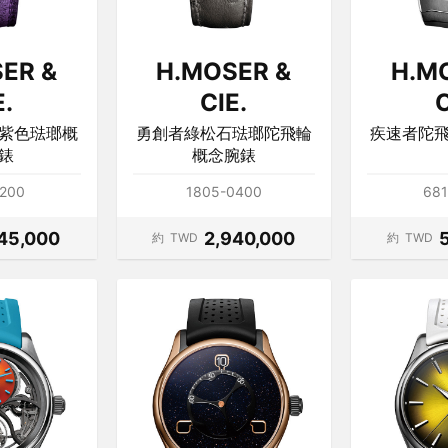
ER &
H.MOSER &
H.M
E.
CIE.
C
紫色琺瑯概
勇創者綠松石琺瑯陀飛輪
疾速者陀
錶
概念腕錶
1200
1805-0400
681
045,000
2,940,000
約
TWD
約
TWD