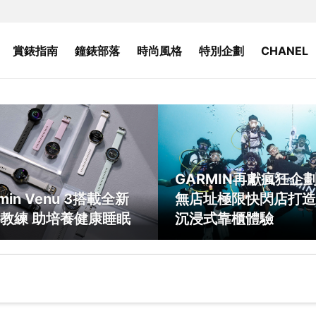
賞錶指南
鐘錶部落
時尚風格
特別企劃
CHANEL
GARMIN再獻瘋狂企
min Venu 3搭載全新
無店址極限快閃店打造
教練 助培養健康睡眠
沉浸式靠櫃體驗