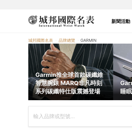
新聞活動
GARMIN
城邦國際名表
品牌總覽
GARMIN
Garmin推全球首款碳纖維
智慧腕錶 MARQ非凡時刻
Gar
系列碳纖特仕版震撼登場
睡眠