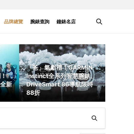
品牌總覽
腕錶查詢
鐘錶名店
「爸」氣獻禮！GARMIN
劃！
Instinct全系列智慧腕錶、
全新
DriveSmart 86導航限時
88折