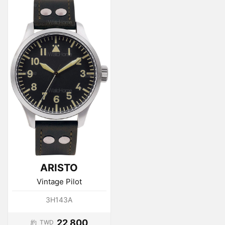
ARISTO
Vintage Pilot
3H143A
22,800
約
TWD