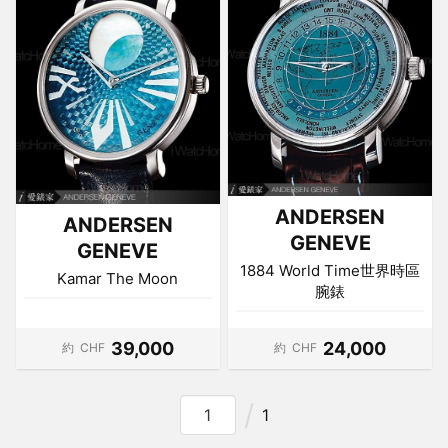
ANDERSEN
ANDERSEN
GENEVE
GENEVE
1884 World Time世界時區
Kamar The Moon
腕錶
39,000
24,000
約
CHF
約
CHF
1