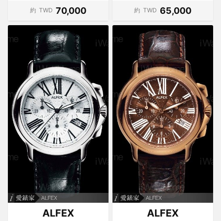
70,000
65,000
約
TWD
約
TWD
ALFEX
ALFEX