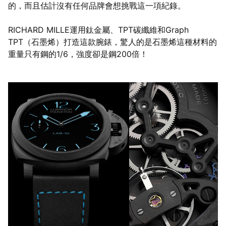
的，而且估計沒有任何品牌會想挑戰這一項紀錄。
RICHARD MILLE運用鈦金屬、TPT碳纖維和Graph
TPT（石墨烯）打造這款腕錶，驚人的是石墨烯這種材料的
重量只有鋼的1/6，強度卻是鋼200倍！