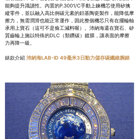
能夠提升識讀性。內置的P.3001/C手動上鍊機芯使用矽擒
縱零件，並以融入高比例碳元素的鉭基陶瓷製作，能降低摩
擦力，無需潤滑也能正常運作，因此整個機芯只有在擺輪軸
承用上寶石（這可不是偷工減料喔）。沛納海還在寶石、矽
質齒輪上施以特殊的DLC（類鑽碳）鍍膜，讓表面的摩擦
力再降一級。
錶款介紹
沛納海LAB-ID 49毫米3日動力儲存碳纖維腕錶