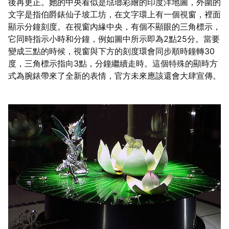
後再更正。她的中央看似是琺瑯彩繪的印度洋地圖，外圍的
文字是指伯爵錶仙子坡工坊，在文字環上有一個視窗，裡面
顯示分鐘刻度。在視窗內緣中央，有個不顯眼的三角標示，
它同時指示小時和分鐘，例如圖中所示即為2點25分。當要
變成三點的時候，視窗與下方的刻度環會同步順時鐘轉30
度，三角標示指向3點，分鐘繼續走時。這個特殊的顯時方
式為腕錶帶來了全新的表情，官方未來應該還會大肆宣傳。