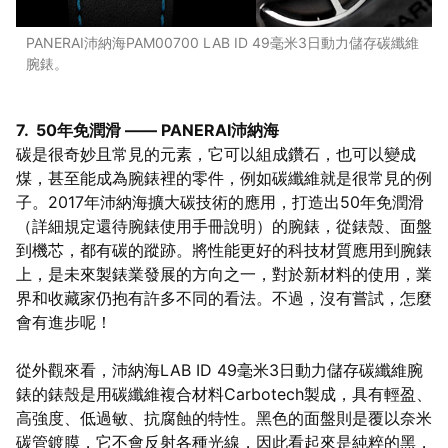
PANERAI沛納海PAM00700 LAB ID 49毫米3日動力儲存碳纖維
腕錶。
7. 50年免潤滑 —— PANERAI沛納海
碳是很奇妙且常見的元素，它可以組成鑽石，也可以變成
煤，甚至能成為腕錶裡的零件，例如碳纖維就是很常見的例
子。2017年沛納海擴大碳技術的應用，打造出50年免潤滑
（詳細規定還待腕錶使用手冊說明）的腕錶，從錶殼、面盤
到機芯，都有碳的蹤跡。將性能更好的科技材質應用到腕錶
上，是未來製錶業發展的方向之一，對於新材料的使用，業
界和收藏家仍抱有許多不同的看法。不過，沒有嘗試，怎麼
會有進步呢！
從外觀來看，沛納海LAB ID 49毫米3日動力儲存碳纖維腕
錶的錶殼是用碳纖維複合材料Carbotech製成，具有輕盈、
高強度、低過敏、抗腐蝕的特性。黑色的面盤則是覆以奈米
碳管鍍膜，它不會反射各種光線，因此看起來是純粹的黑，