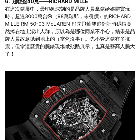
6. 超輕盈40克——RICHARD MILLE
在這次錶展中，最印象深刻的是品牌人員拿錶給媒體賞玩
時，超過3000萬台幣（98萬瑞郎，未稅價）的RICHARD
MILLE RM 50-03 McLAREN F1陀飛輪雙追針計時碼錶竟
然掉在地上滾出人群，原以為是哪位同業不小心，結果是品
牌人員故意拋到地上的（當然沒事）。先不管這錶有多抗
震，但拿這麼貴的腕錶現場做殘酷展示，也真是藝高人膽大
了！