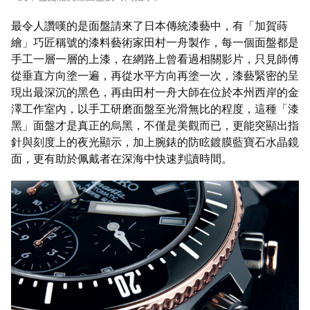
最令人讚嘆的是面盤請來了日本傳統漆藝中，有「加賀蒔
繪」巧匠稱號的漆料藝術家田村一舟製作，每一個面盤都是
手工一層一層的上漆，在網路上曾看過相關影片，只見師傅
從垂直方向塗一遍，再從水平方向再塗一次，漆藝緊密的呈
現出最深沉的黑色，再由田村一舟大師在位於本州西岸的金
澤工作室內，以手工研磨面盤至光滑無比的程度，這種「漆
黑」面盤才是真正的烏黑，不僅是美觀而已，更能突顯出指
針與刻度上的夜光顯示，加上腕錶的防眩鍍膜藍寶石水晶鏡
面，更有助於佩戴者在深海中快速判讀時間。