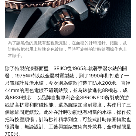
為了讓黑色的腕錶有些視覺亮點，在面盤的計時指針、錶圈，及
計時按把都用上玫瑰金色鍍膜，同時可旋轉的計時錶圈操作也非
常順手。
除了特製的漆藝面盤，SEIKO從1965年就著手潛水錶的開
發，1975年時以鈦金屬材質製錶，到了1990年則打造了一
只電腦計算潛水錶，今次則為錶款打造了防水200米、直徑
44mm的黑色電鍍不鏽鋼錶殼，並為錶款進化8R機芯，成
為8R39機芯，以品牌自製專利合金SPRON610所製成的游
絲提高抗震和防磁性能，還為腕錶加強耐震度，共使用了三
個螺絲固定錶殼。此外在計時功能也有相當的水準，操作按
把時按壓順暢，計時秒針精準到位，可旋式計時錶圈轉動也
很滑順，無論設計、工藝與製錶技術內外兼具，全球僅限量
700只。