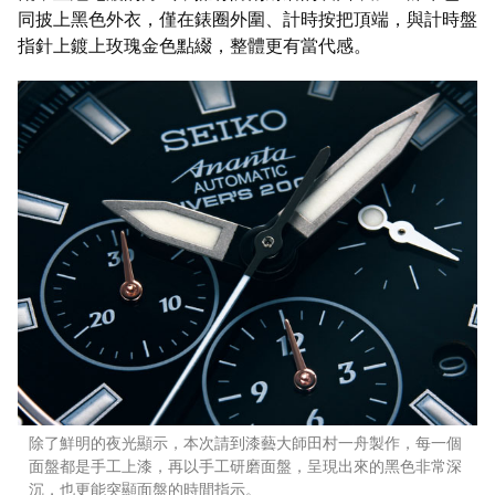
同披上黑色外衣，僅在錶圈外圍、計時按把頂端，與計時盤
指針上鍍上玫瑰金色點綴，整體更有當代感。
除了鮮明的夜光顯示，本次請到漆藝大師田村一舟製作，每一個
面盤都是手工上漆，再以手工研磨面盤，呈現出來的黑色非常深
沉，也更能突顯面盤的時間指示。