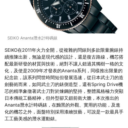
SEIKO Ananta潛水計時碼錶
SEIKO在2011年火力全開，從複雜的問錶到多款限量腕錶持
續推陳出新，無論是現代感的設計，還是復古路線，機芯搭
配最新研發的材質與技術，絕對不讓人錯過其獨樹一格的文
化，及使是2009年才發表的Ananta系列，同樣推出限量的
紀念款，該系列問世時間短但發展迅速，從日本武士刀的造
劍藝術而來，如同武士刀的錶側造型，還有Spring Drive機
芯的精準象徵著武士刀對於煉鋼的堅持，整體風格極力突顯
日本傳統工藝精神，但外型卻又頗前衛大膽，本次推出的
Ananta潛水計時碼錶，在黝黑的外觀、實用的功能，及進
化的機芯之外，面盤特別採用漆繪技藝，可說是一款最具手
工工藝美感的潛水運動錶。